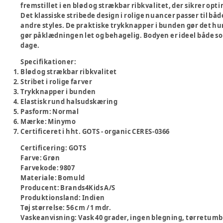
fremstillet i en blød og strækbar ribkvalitet, der sikrer o
Det klassiske stribede design i rolige nuancer passer til 
andre styles. De praktiske trykknapper i bunden gør det hur
gør påklædningen let og behagelig. Bodyen er ideel både so
dage.
Specifikationer:
Blød og strækbar ribkvalitet
Stribet i rolige farver
Trykknapper i bunden
Elastisk rund halsudskæring
Pasform: Normal
Mærke: Minymo
Certificeret i hht. GOTS - organic CERES-0366
Certificering
:
GOTS
Farve
:
Grøn
Farvekode
:
9807
Materiale
:
Bomuld
Producent
:
Brands4Kids A/S
Produktionsland
:
Indien
Tøj størrelse
:
56 cm / 1 mdr.
Vaskeanvisning
:
Vask 40 grader, ingen blegning, tørretumbl