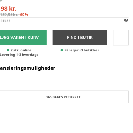
,98 kr.
:
189,95 kr.
-
60
%
56
RRELSE
LÆG VAREN I KURV
FIND I BUTIK
2 stk. online
På lager i 3 butikker
Levering
1
-
3
hverdage
nansieringsmuligheder
365 DAGES RETURRET