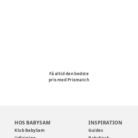
Få altid den bedste
pris med Prismatch
HOS BABYSAM
INSPIRATION
Klub BabySam
Guides