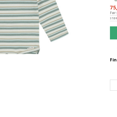
75
Før
STØ
Fi