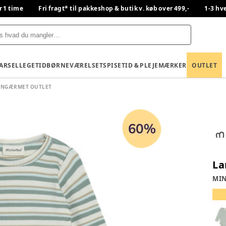
r 1 time
Fri fragt* til pakkeshop & butik v. køb over 499,-
1-3 hv
BARSEL
LEGETID
BØRNEVÆRELSET
SPISETID & PLEJE
MÆRKER
OUTLET
ANGÆRMET OUTLET
La
MI