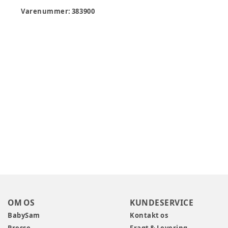
Varenummer:
383900
OM OS
KUNDESERVICE
BabySam
Kontakt os