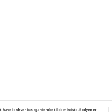
-have i enhver basisgarderobe til de mindste. Bodyen er