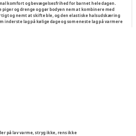
ptimal komfort og bevægelsesfrihed for barnet hele dagen.
både piger og drenge og gør bodyen nem at kombinere med
tigt og nemt at skifte ble, og den elastiske halsudskæring
m inderste lag på kølige dage og som eneste lag på varmere
er på lav varme, stryg ikke, rens ikke