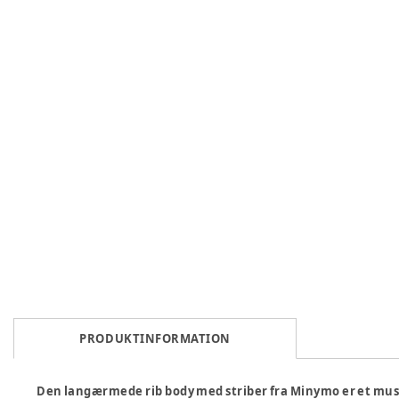
PRODUKTINFORMATION
Den langærmede rib body med striber fra Minymo er et must