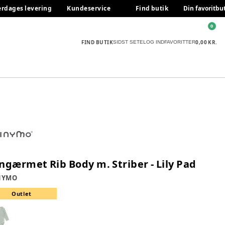
erdages levering
Kundeservice
Find butik
Din favoritbu
0
FIND BUTIK
0,00 KR.
SIDST SETE
LOG IND
FAVORITTER
ngærmet Rib Body m. Striber - Lily Pad
NYMO
Outlet