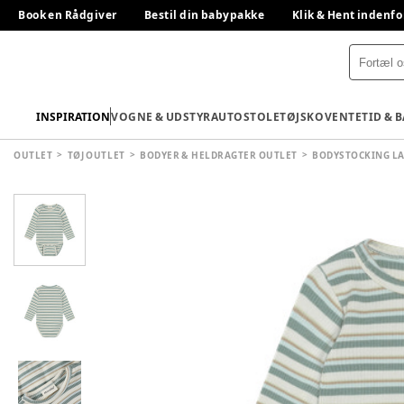
Book en Rådgiver
Bestil din babypakke
Klik & Hent indenfo
INSPIRATION
VOGNE & UDSTYR
AUTOSTOLE
TØJ
SKO
VENTETID & 
OUTLET
TØJ OUTLET
BODYER & HELDRAGTER OUTLET
BODYSTOCKING L