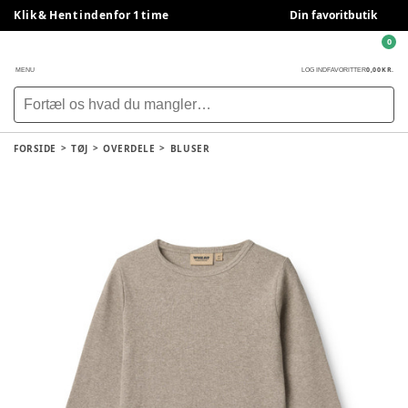
Klik & Hent indenfor 1 time
Din favoritbutik
0
0,00 KR.
MENU
LOG IND
FAVORITTER
FORSIDE
TØJ
OVERDELE
BLUSER