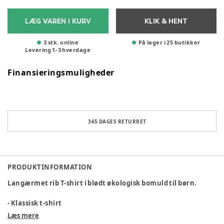
LÆG VAREN I KURV
KLIK & HENT
3 stk. online
På lager i 25 butikker
Levering
1
-
3
hverdage
Finansieringsmuligheder
365 DAGES RETURRET
PRODUKTINFORMATION
Langærmet rib T-shirt i blødt økologisk bomuld til børn.
- Klassisk t-shirt
- Tætsiddende og strækbar
Læs mere
- Ribkvalitet