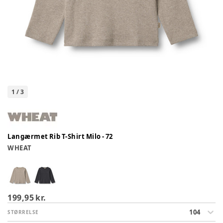
1
/
3
Langærmet Rib T-Shirt Milo - 72
WHEAT
199,95 kr.
104
STØRRELSE