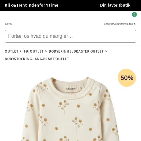
Klik & Hent indenfor 1 time
Din favoritbutik
0
0,00 KR.
MENU
LOG IND
FAVORITTER
OUTLET
TØJ OUTLET
BODYER & HELDRAGTER OUTLET
BODYSTOCKING LANGÆRMET OUTLET