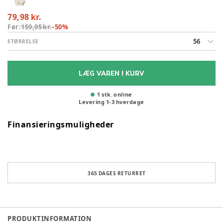
79,98 kr.
Før:
159,95 kr.
-
50
%
56
STØRRELSE
LÆG VAREN I KURV
1 stk. online
Levering
1
-
3
hverdage
Finansieringsmuligheder
365 DAGES RETURRET
PRODUKTINFORMATION