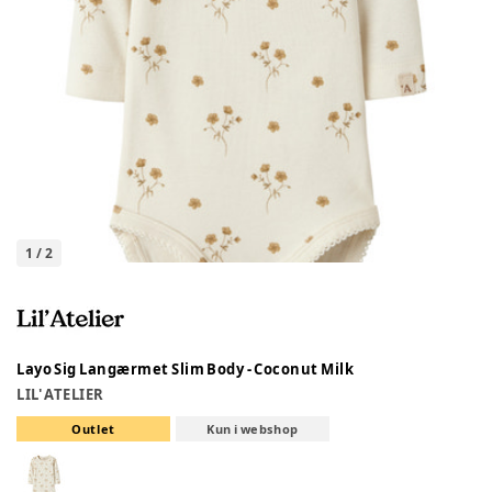
1
/
2
Layo Sig Langærmet Slim Body - Coconut Milk
LIL' ATELIER
Outlet
Kun i webshop