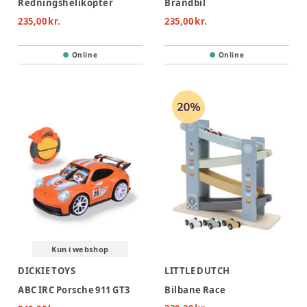
Redningshelikopter
Brandbil
235,00 kr.
235,00 kr.
Online
Online
Kun i webshop
DICKIE TOYS
LITTLE DUTCH
ABC IRC Porsche 911 GT3
Bilbane Race