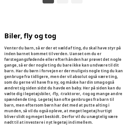
Biler, fly og tog
Venter du barn, så er der et væld af ting, du skal have styr på
inden barnet kommet til verden. Uanset om du er
førstegangsfødende eller efterhånden har prøvet det nogle
gange, så er der nogle ting du bare ikke kan undvære til dit
barn. Har du børn i forvejen er der muligvis nogle ting du kan
genbruge fra tidligere, men der vil absolut også være ting,
som du gerne vil have fra ny, og måske har din smag også
ændret sig siden sidst du havde en baby. Her på siden kan du
vælte dig i legetøjsbiler, -fly, -traktorer, -tog og mange andre
spændende ting. Legetøj kan ofte genbruges fra barn til
barn, men eftersom børn har det med at putte alting i
munden, så vil du også opleve, at meget legetøj hurtigt
bliver slidt og meget beskidt. Derfor vil du unægtelig være
nødt til at investere i nyt legetøj ind imellem.