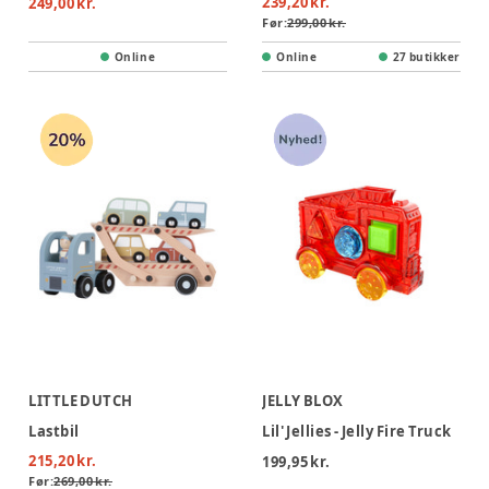
239,20 kr.
249,00 kr.
Før:
299,00 kr.
Online
Online
27 butikker
LITTLE DUTCH
JELLY BLOX
Lastbil
Lil' Jellies - Jelly Fire Truck
215,20 kr.
199,95 kr.
Før:
269,00 kr.