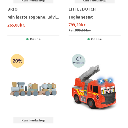
Kun i webshop
Kun i webshop
BRIO
LITTLE DUTCH
Min første Togbane, udvidet
Togbanesæt
799,20 kr.
265,00 kr.
Før:
999,00 kr.
Online
Online
Kun i webshop