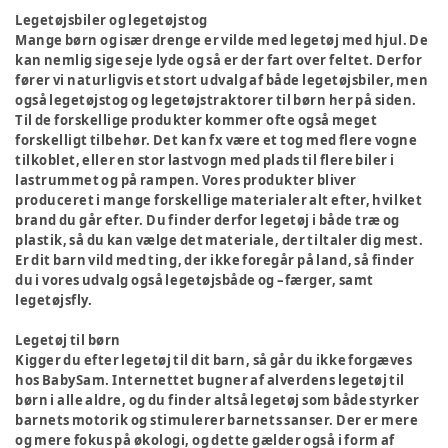
Legetøjsbiler og legetøjstog
Mange børn og især drenge er vilde med legetøj med hjul. De
kan nemlig sige seje lyde og så er der fart over feltet. Derfor
fører vi naturligvis et stort udvalg af både legetøjsbiler, men
også legetøjstog og legetøjstraktorer til børn her på siden.
Til de forskellige produkter kommer ofte også meget
forskelligt tilbehør. Det kan fx være et tog med flere vogne
tilkoblet, eller en stor lastvogn med plads til flere biler i
lastrummet og på rampen. Vores produkter bliver
produceret i mange forskellige materialer alt efter, hvilket
brand du går efter. Du finder derfor legetøj i både træ og
plastik, så du kan vælge det materiale, der tiltaler dig mest.
Er dit barn vild med ting, der ikke foregår på land, så finder
du i vores udvalg også legetøjsbåde og –færger, samt
legetøjsfly.
Legetøj til børn
Kigger du efter legetøj til dit barn, så går du ikke forgæves
hos BabySam. Internettet bugner af alverdens legetøj til
børn i alle aldre, og du finder altså legetøj som både styrker
barnets motorik og stimulerer barnets sanser. Der er mere
og mere fokus på økologi, og dette gælder også i form af