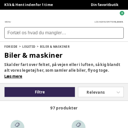
Klik & Hent indenfor 1 time
Din favoritbutik
0
0,00 KR.
MENU
LOG IND
FAVORITTER
FORSIDE
LEGETID
BILER & MASKINER
Biler & maskiner
Skal der fart over feltet, på vejen eller i luften, så kig blandt
alt vores legetøj her, som samler alle biler, fly og toge.
Læs mere
Filtre
Relevans
97 produkter