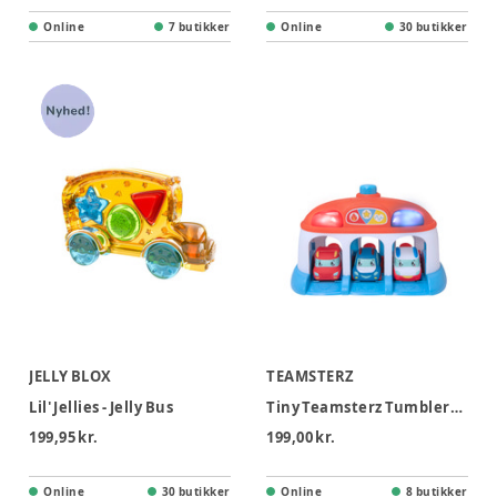
Online
7 butikker
Online
30 butikker
JELLY BLOX
TEAMSTERZ
Lil' Jellies - Jelly Bus
Tiny Teamsterz Tumblers Rescue HQ With 3 Cars
199,95 kr.
199,00 kr.
Online
30 butikker
Online
8 butikker