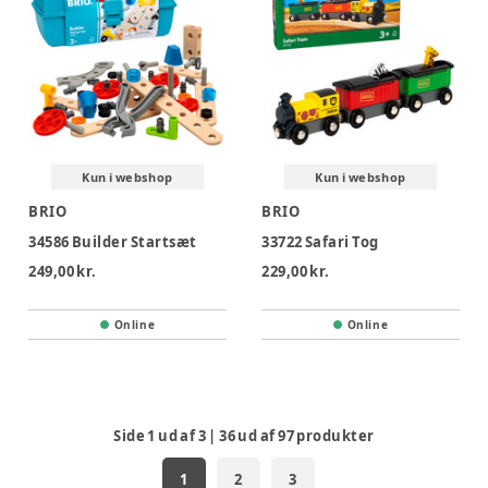
Kun i webshop
Kun i webshop
BRIO
BRIO
34586 Builder Startsæt
33722 Safari Tog
249,00 kr.
229,00 kr.
Online
Online
Side
1
ud af
3
|
36
ud af
97
produkter
1
2
3