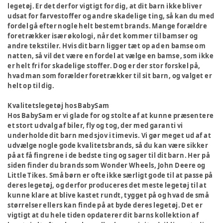
legetøj. Er det derfor vigtigt for dig, at dit barn ikke bliver
udsat for farvestoffer og andre skadelige ting, så kan du med
fordel gå efter nogle helt bestemt brands. Mange forældre
foretrækker især økologi, når det kommer til bamser og
andre tekstiler. Hvis dit barn ligger tæt op ad en bamse om
natten, så vil det være en fordel at vælge en bamse, som ikke
er helt fri for skadelige stoffer. Dog er der stor forskel på,
hvad man som forælder foretrækker til sit barn, og valget er
helt op til dig.
Kvalitetslegetøj hos BabySam
Hos BabySam er vi glade for og stolte af at kunne præsentere
et stort udvalg af biler, fly og tog, der med garanti vi
underholde dit barn med sjov i timevis. Vi gør meget ud af at
udvælge nogle gode kvalitetsbrands, så du kan være sikker
på at få fingrene i de bedste ting og sager til dit barn. Her på
siden finder du brands som Wonder Wheels, John Deere og
Little Tikes. Små børn er ofte ikke særligt gode til at passe på
deres legetøj, og derfor produceres det meste legetøj til at
kunne klare at blive kastet rundt, tygget på og hvad de små
størrelser ellers kan finde på at byde deres legetøj. Det er
vigtigt at du hele tiden opdaterer dit barns kollektion af