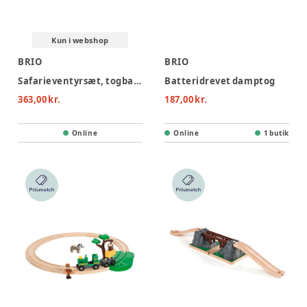
Kun i webshop
BRIO
BRIO
Safarieventyrsæt, togbane
Batteridrevet damptog
363,00 kr.
187,00 kr.
Online
Online
1 butik