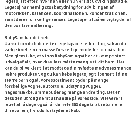
legetøj alt efter, hvor han eller hun er i sit udviklingsstadie.
Legetøj har nemlig stor betydning for udviklingen af
motorikken, balancen, koordinationen, koncentrationen,
samt deres forskellige sanser. Legetøj er altså en vigtig del af
den positive indlæring.
BabySam har det hele
Uanset om du leder efter legetøjsbiler eller –tog, så kan du
vælge imellem en masse forskellige modeller her på siden.
Men glem ikke, at vi hos BabySam også har et kæmpe stort
udvalg af alt, hvad du ellers måtte mangle til dit barn. Her
kan du blive klar til at modtage din nyfødte med vores mange
lækre produkter, og du kan købe legetøj og tilbehør til dine
større børn også. Vores sortiment byder på mange
forskellige vogne, autostole,
udstyr
og vugger,
hagesmække, ammepuder og mange andre ting. Det er
desuden utrolig nemt at handle på vores side. Vi leverer i
løbet af få dage og så får du hele 365 dage til at returnere
dine varer i, hvis du fortryder et køb.