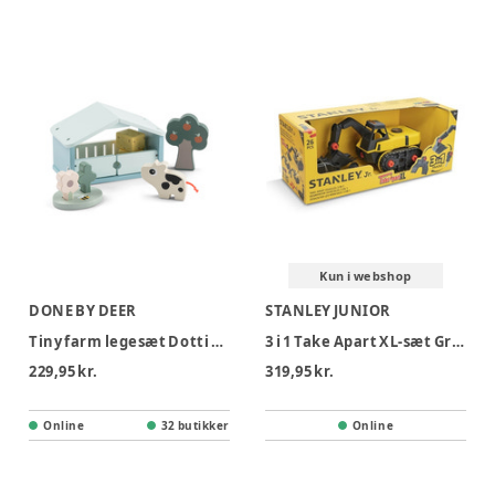
Kun i webshop
DONE BY DEER
STANLEY JUNIOR
Tiny farm legesæt Dotti Farvemix
3 i 1 Take Apart XL-sæt Gravemaskine
229,95 kr.
319,95 kr.
Online
32 butikker
Online