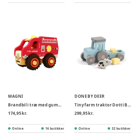
MAGNI
DONE BY DEER
Brandbil i træ med gummihjul
Tiny farm traktor Dotti Blå
174,95 kr.
299,95 kr.
Online
16 butikker
Online
32 butikker