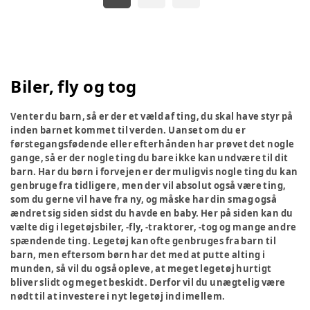
Biler, fly og tog
Venter du barn, så er der et væld af ting, du skal have styr på
inden barnet kommet til verden. Uanset om du er
førstegangsfødende eller efterhånden har prøvet det nogle
gange, så er der nogle ting du bare ikke kan undvære til dit
barn. Har du børn i forvejen er der muligvis nogle ting du kan
genbruge fra tidligere, men der vil absolut også være ting,
som du gerne vil have fra ny, og måske har din smag også
ændret sig siden sidst du havde en baby. Her på siden kan du
vælte dig i legetøjsbiler, -fly, -traktorer, -tog og mange andre
spændende ting. Legetøj kan ofte genbruges fra barn til
barn, men eftersom børn har det med at putte alting i
munden, så vil du også opleve, at meget legetøj hurtigt
bliver slidt og meget beskidt. Derfor vil du unægtelig være
nødt til at investere i nyt legetøj ind imellem.