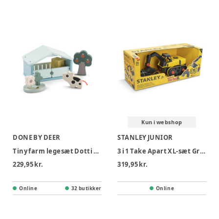
Kun i webshop
DONE BY DEER
STANLEY JUNIOR
Tiny farm legesæt Dotti Farvemix
3 i 1 Take Apart XL-sæt Gravemaskine
229,95 kr.
319,95 kr.
Online
32 butikker
Online