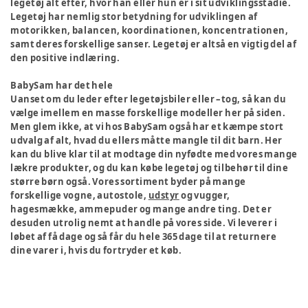
legetøj alt efter, hvor han eller hun er i sit udviklingsstadie.
Legetøj har nemlig stor betydning for udviklingen af
motorikken, balancen, koordinationen, koncentrationen,
samt deres forskellige sanser. Legetøj er altså en vigtig del af
den positive indlæring.
BabySam har det hele
Uanset om du leder efter legetøjsbiler eller –tog, så kan du
vælge imellem en masse forskellige modeller her på siden.
Men glem ikke, at vi hos BabySam også har et kæmpe stort
udvalg af alt, hvad du ellers måtte mangle til dit barn. Her
kan du blive klar til at modtage din nyfødte med vores mange
lækre produkter, og du kan købe legetøj og tilbehør til dine
større børn også. Vores sortiment byder på mange
forskellige vogne, autostole,
udstyr
og vugger,
hagesmække, ammepuder og mange andre ting. Det er
desuden utrolig nemt at handle på vores side. Vi leverer i
løbet af få dage og så får du hele 365 dage til at returnere
dine varer i, hvis du fortryder et køb.