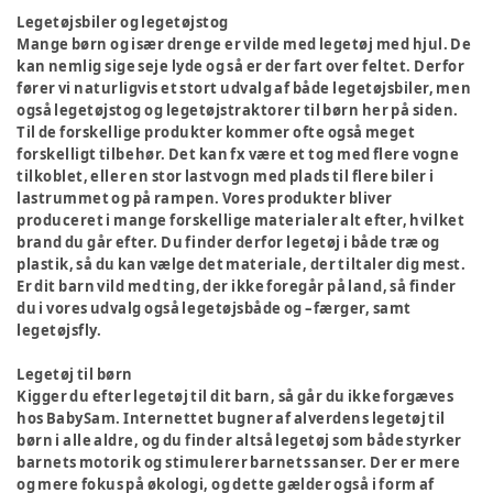
Legetøjsbiler og legetøjstog
Mange børn og især drenge er vilde med legetøj med hjul. De
kan nemlig sige seje lyde og så er der fart over feltet. Derfor
fører vi naturligvis et stort udvalg af både legetøjsbiler, men
også legetøjstog og legetøjstraktorer til børn her på siden.
Til de forskellige produkter kommer ofte også meget
forskelligt tilbehør. Det kan fx være et tog med flere vogne
tilkoblet, eller en stor lastvogn med plads til flere biler i
lastrummet og på rampen. Vores produkter bliver
produceret i mange forskellige materialer alt efter, hvilket
brand du går efter. Du finder derfor legetøj i både træ og
plastik, så du kan vælge det materiale, der tiltaler dig mest.
Er dit barn vild med ting, der ikke foregår på land, så finder
du i vores udvalg også legetøjsbåde og –færger, samt
legetøjsfly.
Legetøj til børn
Kigger du efter legetøj til dit barn, så går du ikke forgæves
hos BabySam. Internettet bugner af alverdens legetøj til
børn i alle aldre, og du finder altså legetøj som både styrker
barnets motorik og stimulerer barnets sanser. Der er mere
og mere fokus på økologi, og dette gælder også i form af