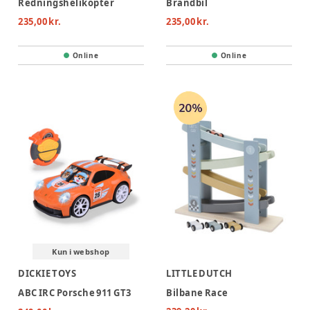
Redningshelikopter
Brandbil
235,00 kr.
235,00 kr.
Online
Online
Kun i webshop
DICKIE TOYS
LITTLE DUTCH
ABC IRC Porsche 911 GT3
Bilbane Race