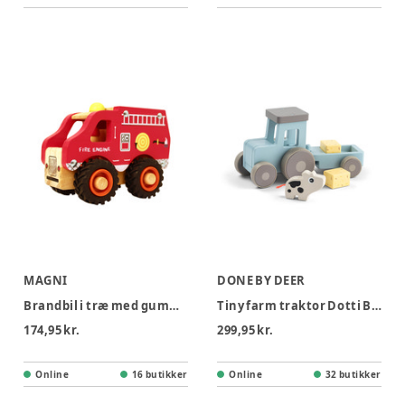
MAGNI
DONE BY DEER
Brandbil i træ med gummihjul
Tiny farm traktor Dotti Blå
174,95 kr.
299,95 kr.
Online
16 butikker
Online
32 butikker