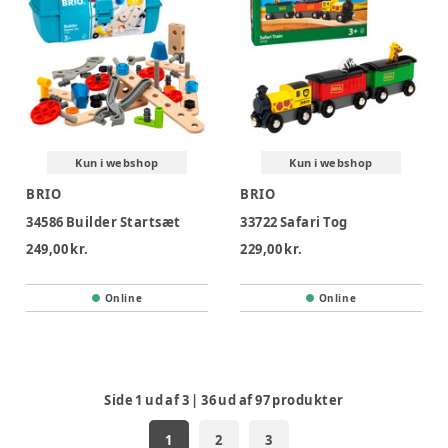
Kun i webshop
Kun i webshop
BRIO
BRIO
34586 Builder Startsæt
33722 Safari Tog
249,00 kr.
229,00 kr.
Online
Online
Side
1
ud af
3
|
36
ud af
97
produkter
1
2
3