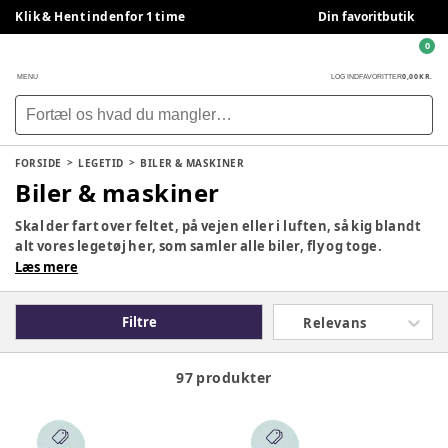
Klik & Hent indenfor 1 time
Din favoritbutik
0
0,00 KR.
MENU
LOG IND
FAVORITTER
FORSIDE
LEGETID
BILER & MASKINER
Biler & maskiner
Skal der fart over feltet, på vejen eller i luften, så kig blandt
alt vores legetøj her, som samler alle biler, fly og toge.
Læs mere
Filtre
Relevans
97 produkter