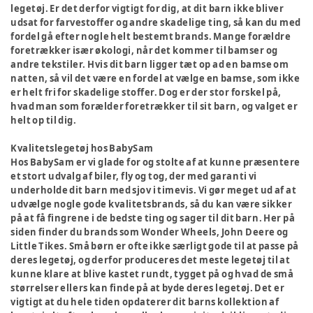
legetøj. Er det derfor vigtigt for dig, at dit barn ikke bliver
udsat for farvestoffer og andre skadelige ting, så kan du med
fordel gå efter nogle helt bestemt brands. Mange forældre
foretrækker især økologi, når det kommer til bamser og
andre tekstiler. Hvis dit barn ligger tæt op ad en bamse om
natten, så vil det være en fordel at vælge en bamse, som ikke
er helt fri for skadelige stoffer. Dog er der stor forskel på,
hvad man som forælder foretrækker til sit barn, og valget er
helt op til dig.
Kvalitetslegetøj hos BabySam
Hos BabySam er vi glade for og stolte af at kunne præsentere
et stort udvalg af biler, fly og tog, der med garanti vi
underholde dit barn med sjov i timevis. Vi gør meget ud af at
udvælge nogle gode kvalitetsbrands, så du kan være sikker
på at få fingrene i de bedste ting og sager til dit barn. Her på
siden finder du brands som Wonder Wheels, John Deere og
Little Tikes. Små børn er ofte ikke særligt gode til at passe på
deres legetøj, og derfor produceres det meste legetøj til at
kunne klare at blive kastet rundt, tygget på og hvad de små
størrelser ellers kan finde på at byde deres legetøj. Det er
vigtigt at du hele tiden opdaterer dit barns kollektion af