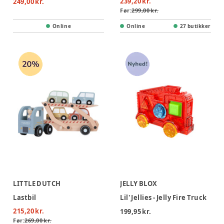
239,20 kr.
249,00 kr.
Før:
299,00 kr.
Online
Online
27 butikker
LITTLE DUTCH
JELLY BLOX
Lastbil
Lil' Jellies - Jelly Fire Truck
215,20 kr.
199,95 kr.
Før:
269,00 kr.