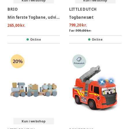
Kun i webshop
Kun i webshop
BRIO
LITTLE DUTCH
Min første Togbane, udvidet
Togbanesæt
799,20 kr.
265,00 kr.
Før:
999,00 kr.
Online
Online
Kun i webshop