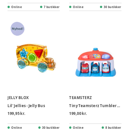
Online
7 butikker
Online
30 butikker
JELLY BLOX
TEAMSTERZ
Lil' Jellies - Jelly Bus
Tiny Teamsterz Tumblers Rescue HQ With 3 Cars
199,95 kr.
199,00 kr.
Online
30 butikker
Online
8 butikker