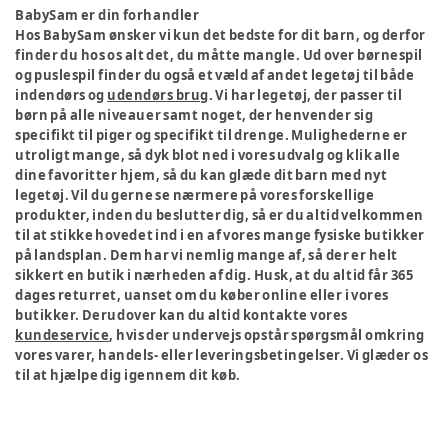
BabySam er din forhandler
Hos BabySam ønsker vi kun det bedste for dit barn, og derfor
finder du hos os alt det, du måtte mangle. Ud over børnespil
og puslespil finder du også et væld af andet legetøj til både
indendørs og
udendørs brug
. Vi har legetøj, der passer til
børn på alle niveauer samt noget, der henvender sig
specifikt til piger og specifikt til drenge. Mulighederne er
utroligt mange, så dyk blot ned i vores udvalg og klik alle
dine favoritter hjem, så du kan glæde dit barn med nyt
legetøj. Vil du gerne se nærmere på vores forskellige
produkter, inden du beslutter dig, så er du altid velkommen
til at stikke hovedet ind i en af vores mange fysiske butikker
på landsplan. Dem har vi nemlig mange af, så der er helt
sikkert en butik i nærheden af dig. Husk, at du altid får 365
dages returret, uanset om du køber online eller i vores
butikker. Derudover kan du altid kontakte vores
kundeservice
, hvis der undervejs opstår spørgsmål omkring
vores varer, handels- eller leveringsbetingelser. Vi glæder os
til at hjælpe dig igennem dit køb.