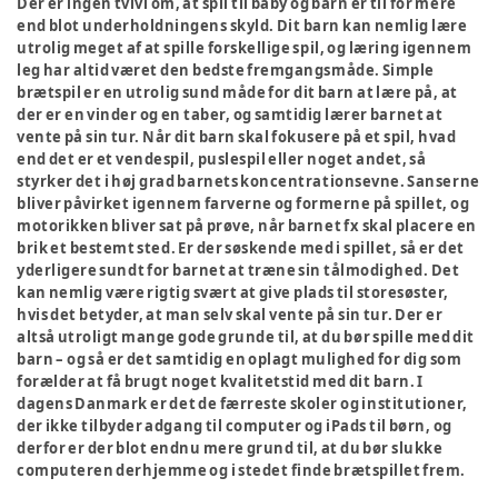
Der er ingen tvivl om, at spil til baby og barn er til for mere
end blot underholdningens skyld. Dit barn kan nemlig lære
utrolig meget af at spille forskellige spil, og læring igennem
leg har altid været den bedste fremgangsmåde. Simple
brætspil er en utrolig sund måde for dit barn at lære på, at
der er en vinder og en taber, og samtidig lærer barnet at
vente på sin tur. Når dit barn skal fokusere på et spil, hvad
end det er et vendespil, puslespil eller noget andet, så
styrker det i høj grad barnets koncentrationsevne. Sanserne
bliver påvirket igennem farverne og formerne på spillet, og
motorikken bliver sat på prøve, når barnet fx skal placere en
brik et bestemt sted. Er der søskende med i spillet, så er det
yderligere sundt for barnet at træne sin tålmodighed. Det
kan nemlig være rigtig svært at give plads til storesøster,
hvis det betyder, at man selv skal vente på sin tur. Der er
altså utroligt mange gode grunde til, at du bør spille med dit
barn – og så er det samtidig en oplagt mulighed for dig som
forælder at få brugt noget kvalitetstid med dit barn. I
dagens Danmark er det de færreste skoler og institutioner,
der ikke tilbyder adgang til computer og iPads til børn, og
derfor er der blot endnu mere grund til, at du bør slukke
computeren derhjemme og i stedet finde brætspillet frem.