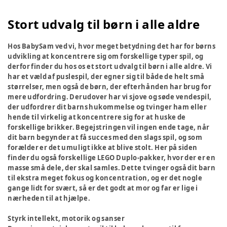
Stort udvalg til børn i alle aldre
Hos BabySam ved vi, hvor meget betydning det har for børns
udvikling at koncentrere sig om forskellige typer spil, og
derfor finder du hos os et stort udvalg til børn i alle aldre. Vi
har et væld af puslespil, der egner sig til både de helt små
størrelser, men også de børn, der efterhånden har brug for
mere udfordring. Derudover har vi sjove og søde vendespil,
der udfordrer dit barns hukommelse og tvinger ham eller
hende til virkelig at koncentrere sig for at huske de
forskellige brikker. Begejstringen vil ingen ende tage, når
dit barn begynder at få succes med den slags spil, og som
forælder er det umuligt ikke at blive stolt. Her på siden
finder du også forskellige LEGO Duplo-pakker, hvor der er en
masse små dele, der skal samles. Dette tvinger også dit barn
til ekstra meget fokus og koncentration, og er det nogle
gange lidt for svært, så er det godt at mor og far er lige i
nærheden til at hjælpe.
Styrk intellekt, motorik og sanser