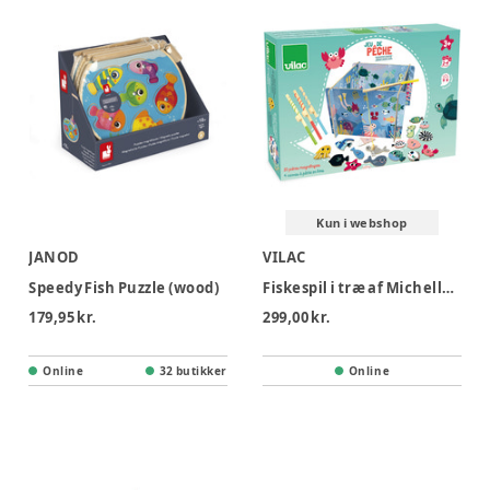
Kun i webshop
JANOD
VILAC
Speedy Fish Puzzle (wood)
Fiskespil i træ af Michelle Carlslund
179,95 kr.
299,00 kr.
Online
32 butikker
Online