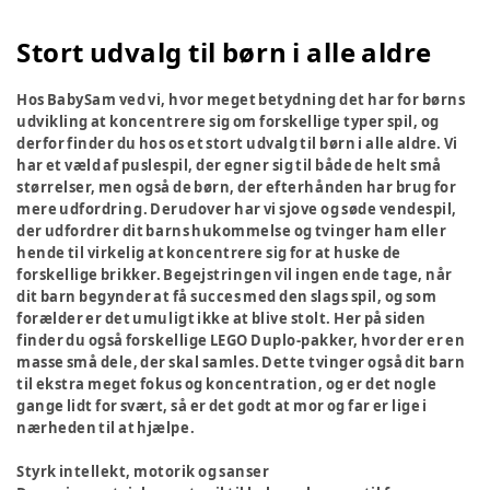
Stort udvalg til børn i alle aldre
Hos BabySam ved vi, hvor meget betydning det har for børns
udvikling at koncentrere sig om forskellige typer spil, og
derfor finder du hos os et stort udvalg til børn i alle aldre. Vi
har et væld af puslespil, der egner sig til både de helt små
størrelser, men også de børn, der efterhånden har brug for
mere udfordring. Derudover har vi sjove og søde vendespil,
der udfordrer dit barns hukommelse og tvinger ham eller
hende til virkelig at koncentrere sig for at huske de
forskellige brikker. Begejstringen vil ingen ende tage, når
dit barn begynder at få succes med den slags spil, og som
forælder er det umuligt ikke at blive stolt. Her på siden
finder du også forskellige LEGO Duplo-pakker, hvor der er en
masse små dele, der skal samles. Dette tvinger også dit barn
til ekstra meget fokus og koncentration, og er det nogle
gange lidt for svært, så er det godt at mor og far er lige i
nærheden til at hjælpe.
Styrk intellekt, motorik og sanser