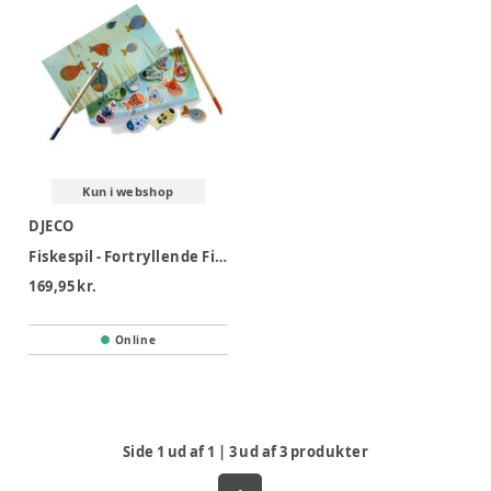
Kun i webshop
DJECO
Fiskespil - Fortryllende Fiskning
169,95 kr.
Online
Side
1
ud af
1
|
3
ud af
3
produkter