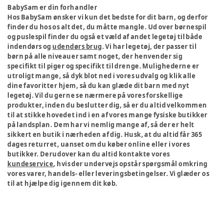
BabySam er din forhandler
Hos BabySam ønsker vi kun det bedste for dit barn, og derfor
finder du hos os alt det, du måtte mangle. Ud over børnespil
og puslespil finder du også et væld af andet legetøj til både
indendørs og
udendørs brug
. Vi har legetøj, der passer til
børn på alle niveauer samt noget, der henvender sig
specifikt til piger og specifikt til drenge. Mulighederne er
utroligt mange, så dyk blot ned i vores udvalg og klik alle
dine favoritter hjem, så du kan glæde dit barn med nyt
legetøj. Vil du gerne se nærmere på vores forskellige
produkter, inden du beslutter dig, så er du altid velkommen
til at stikke hovedet ind i en af vores mange fysiske butikker
på landsplan. Dem har vi nemlig mange af, så der er helt
sikkert en butik i nærheden af dig. Husk, at du altid får 365
dages returret, uanset om du køber online eller i vores
butikker. Derudover kan du altid kontakte vores
kundeservice
, hvis der undervejs opstår spørgsmål omkring
vores varer, handels- eller leveringsbetingelser. Vi glæder os
til at hjælpe dig igennem dit køb.