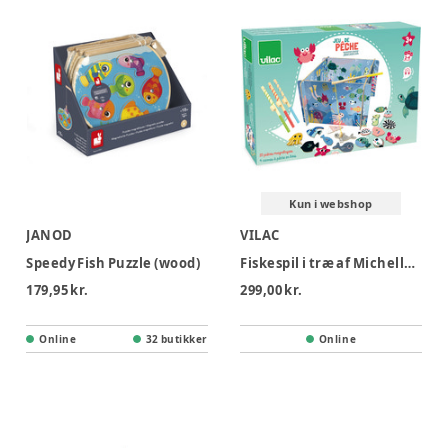
Kun i webshop
JANOD
VILAC
Speedy Fish Puzzle (wood)
Fiskespil i træ af Michelle Carlslund
179,95 kr.
299,00 kr.
Online
32 butikker
Online