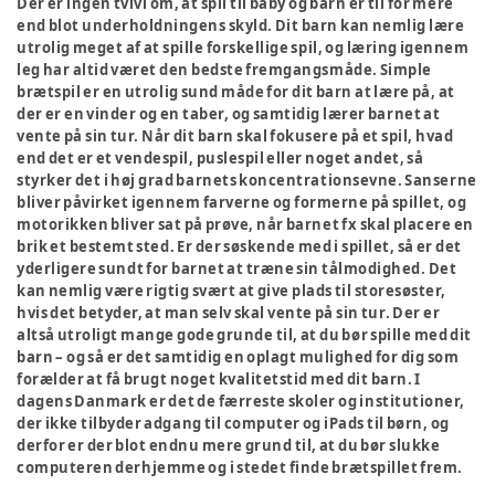
Der er ingen tvivl om, at spil til baby og barn er til for mere
end blot underholdningens skyld. Dit barn kan nemlig lære
utrolig meget af at spille forskellige spil, og læring igennem
leg har altid været den bedste fremgangsmåde. Simple
brætspil er en utrolig sund måde for dit barn at lære på, at
der er en vinder og en taber, og samtidig lærer barnet at
vente på sin tur. Når dit barn skal fokusere på et spil, hvad
end det er et vendespil, puslespil eller noget andet, så
styrker det i høj grad barnets koncentrationsevne. Sanserne
bliver påvirket igennem farverne og formerne på spillet, og
motorikken bliver sat på prøve, når barnet fx skal placere en
brik et bestemt sted. Er der søskende med i spillet, så er det
yderligere sundt for barnet at træne sin tålmodighed. Det
kan nemlig være rigtig svært at give plads til storesøster,
hvis det betyder, at man selv skal vente på sin tur. Der er
altså utroligt mange gode grunde til, at du bør spille med dit
barn – og så er det samtidig en oplagt mulighed for dig som
forælder at få brugt noget kvalitetstid med dit barn. I
dagens Danmark er det de færreste skoler og institutioner,
der ikke tilbyder adgang til computer og iPads til børn, og
derfor er der blot endnu mere grund til, at du bør slukke
computeren derhjemme og i stedet finde brætspillet frem.