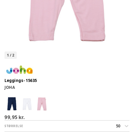
1
/
2
Leggings - 15635
JOHA
99,95 kr.
50
STØRRELSE