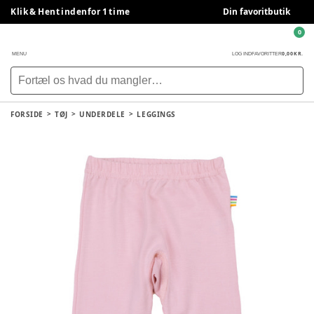
Klik & Hent indenfor 1 time
Din favoritbutik
0
0,00 KR.
MENU
LOG IND
FAVORITTER
FORSIDE
TØJ
UNDERDELE
LEGGINGS