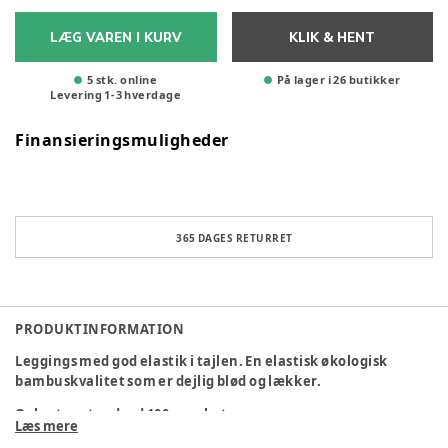
LÆG VAREN I KURV
KLIK & HENT
5 stk. online
På lager i 26 butikker
Levering
1
-
3
hverdage
Finansieringsmuligheder
365 DAGES RETURRET
PRODUKTINFORMATION
Leggings med god elastik i tajlen. En elastisk økologisk
bambuskvalitet som er dejlig blød og lækker.
Oeko-tex standard 100 mærket.
Læs mere
1676-257 DTI