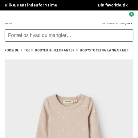
Klik & Hent indenfor 1 time
Din favoritbutik
0
0,00 KR.
MENU
LOG IND
FAVORITTER
FORSIDE
TØJ
BODYER & HELDRAGTER
BODYSTOCKING LANGÆRMET