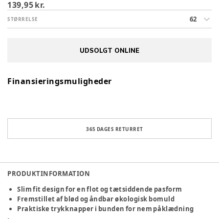
139,95 kr.
62
STØRRELSE
UDSOLGT ONLINE
Finansieringsmuligheder
365 DAGES RETURRET
PRODUKTINFORMATION
Slim fit design for en flot og tætsiddende pasform
Fremstillet af blød og åndbar økologisk bomuld
Praktiske trykknapper i bunden for nem påklædning
Langærmet for ekstra komfort og varme