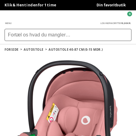
Klik & Hent indenfor 1 time
Din favoritbutik
0
0,00 KR.
MENU
LOG IND
FAVORITTER
FORSIDE
AUTOSTOLE
AUTOSTOLE 40-87 CM (0-15 MDR.)