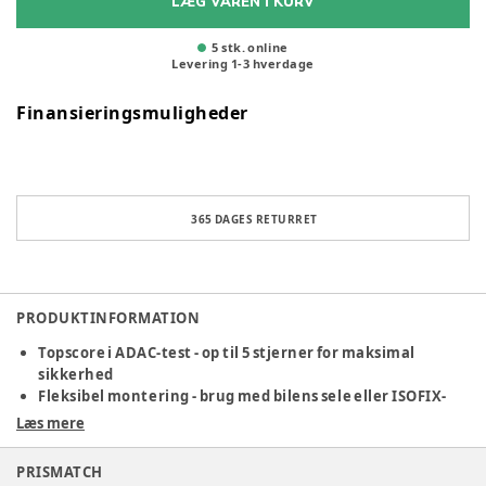
LÆG VAREN I KURV
5 stk. online
Levering
1
-
3
hverdage
Finansieringsmuligheder
365 DAGES RETURRET
PRODUKTINFORMATION
Topscore i ADAC-test - op til 5 stjerner for maksimal
sikkerhed
Fleksibel montering - brug med bilens sele eller ISOFIX-
base (tilkøb)
Læs mere
Let og praktisk design - perfekt som første autostol
PRISMATCH
Lionelo Astrid i-Size er en sikker og gennemtænkt autostol,