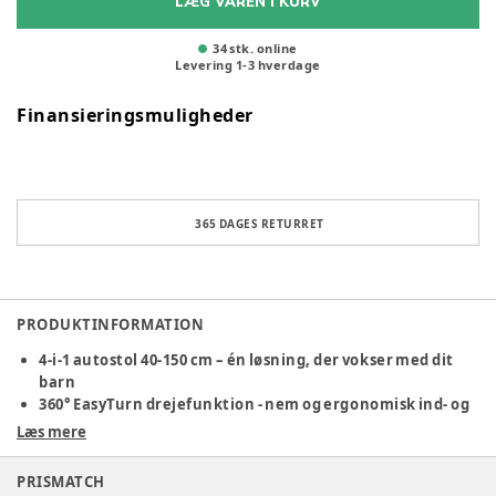
LÆG VAREN I KURV
34 stk. online
Levering
1
-
3
hverdage
Finansieringsmuligheder
365 DAGES RETURRET
PRODUKTINFORMATION
4-i-1 autostol 40-150 cm – én løsning, der vokser med dit
barn
360° EasyTurn drejefunktion - nem og ergonomisk ind- og
udstigning
Læs mere
Høj sikkerhed med i-Size & sidebeskyttelse
Maksimal tryghed på turen
PRISMATCH