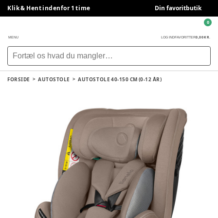
Klik & Hent indenfor 1 time
Din favoritbutik
0
0,00 KR.
MENU
LOG IND
FAVORITTER
FORSIDE
AUTOSTOLE
AUTOSTOLE 40-150 CM (0-12 ÅR)