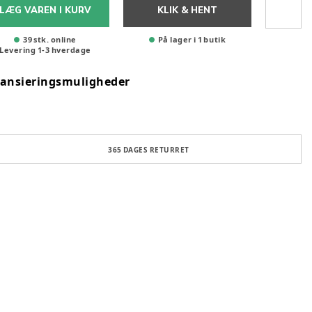
LÆG VAREN I KURV
KLIK & HENT
39 stk. online
På lager i 1 butik
Levering
1
-
3
hverdage
nansieringsmuligheder
365 DAGES RETURRET