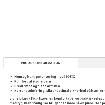
PRODUKTINFORMATION
Nem og hurtig montering med ISOFIX
Komfort til større børn
Bredt sæde og bløde armlæn
Korrekt seleføring - sikrer optimal sikkerhed på hver kø
Lionelo Luuk Fix i-Size er en komfortabel og praktisk selepu
med ryg, men stadig har brug for at sidde på en pude. Den pa