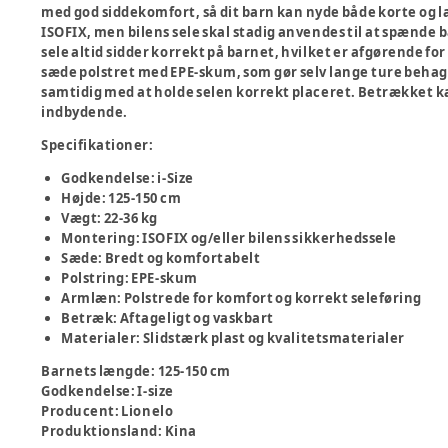
med god siddekomfort, så dit barn kan nyde både korte og
ISOFIX, men bilens sele skal stadig anvendes til at spænde ba
sele altid sidder korrekt på barnet, hvilket er afgørende f
sæde polstret med EPE-skum, som gør selv lange ture behag
samtidig med at holde selen korrekt placeret. Betrækket kan
indbydende.
Specifikationer:
Godkendelse: i-Size
Højde: 125-150 cm
Vægt: 22-36 kg
Montering: ISOFIX og/eller bilens sikkerhedssele
Sæde: Bredt og komfortabelt
Polstring: EPE-skum
Armlæn: Polstrede for komfort og korrekt seleføring
Betræk: Aftageligt og vaskbart
Materialer: Slidstærk plast og kvalitetsmaterialer
Barnets længde
:
125-150 cm
Godkendelse
:
I-size
Producent
:
Lionelo
Produktionsland
:
Kina