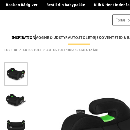
Book en Rådgiver
Bestil din babypakke
Klik & Hent indenfo
INSPIRATION
VOGNE & UDSTYR
AUTOSTOLE
TØJ
SKO
VENTETID & 
FORSIDE
AUTOSTOLE
AUTOSTOLE 100-150 CM (4-12 ÅR)