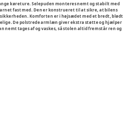
 lange køreture. Selepuden monteres nemt og stabilt med
rnet fast med. Den er konstrueret til at sikre, at bilens
or sikkerheden. Komforten er i højsædet med et bredt, blødt
elige. De polstrede armlæn giver ekstra støtte og hjælper
 nemt tages af og vaskes, så stolen altid fremstår ren og