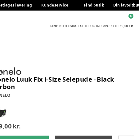
erdages levering
Kundeservice
Find butik
Din favoritbu
0
FIND BUTIK
0,00 KR.
SIDST SETE
LOG IND
FAVORITTER
onelo Luuk Fix i-Size Selepude - Black
rbon
NELO
9,00 kr.