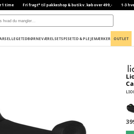
r 1 time
Fri fragt* til pakkeshop & butik v. køb over 499,-
1-3 hv
BARSEL
LEGETID
BØRNEVÆRELSET
SPISETID & PLEJE
MÆRKER
OUTLET
Li
Ca
LIO
39