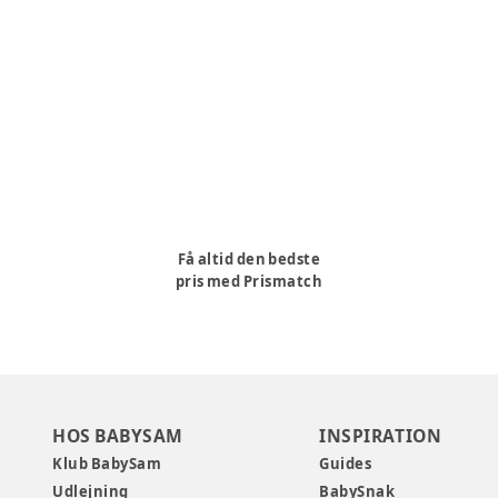
Få altid den bedste
pris med Prismatch
HOS BABYSAM
INSPIRATION
Klub BabySam
Guides
Udlejning
BabySnak