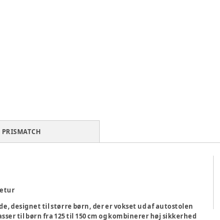
PRISMATCH
retur
de, designet til større børn, der er vokset ud af autostolen
sser til børn fra 125 til 150 cm og kombinerer høj sikkerhed