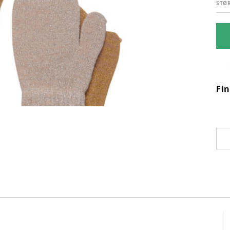
STØ
Fi