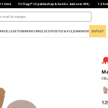
r 1 time
Fri fragt* til pakkeshop & butik v. køb over 499,-
1-3 hv
BARSEL
LEGETID
BØRNEVÆRELSET
SPISETID & PLEJE
MÆRKER
OUTLET
Ma
CEL
12