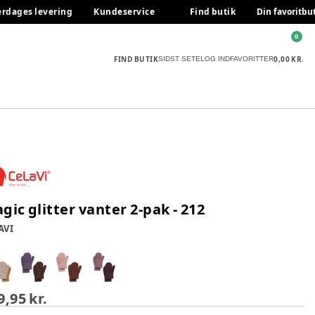
erdages levering
Kundeservice
Find butik
Din favoritbu
0
FIND BUTIK
0,00 KR.
SIDST SETE
LOG IND
FAVORITTER
gic glitter vanter 2-pak - 212
AVI
9,95 kr.