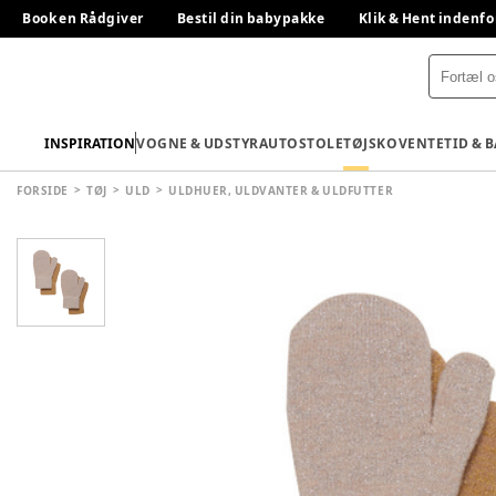
Book en Rådgiver
Bestil din babypakke
Klik & Hent indenfo
INSPIRATION
VOGNE & UDSTYR
AUTOSTOLE
TØJ
SKO
VENTETID & 
FORSIDE
TØJ
ULD
ULDHUER, ULDVANTER & ULDFUTTER