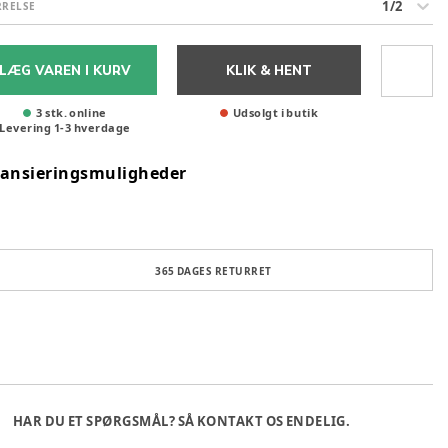
1/2
RRELSE
LÆG VAREN I KURV
KLIK & HENT
3 stk. online
Udsolgt i butik
Levering
1
-
3
hverdage
nansieringsmuligheder
365 DAGES RETURRET
HAR DU ET SPØRGSMÅL? SÅ KONTAKT OS ENDELIG.