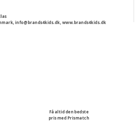
las
 Danmark, info@brands4kids.dk, www.brands4kids.dk
Få altid den bedste
pris med Prismatch