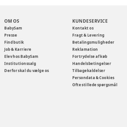
OM OS
KUNDESERVICE
BabySam
Kontakt os
Presse
Fragt & Levering
Find butik
Betalingsmuligheder
Job & Karriere
Reklamation
Elev hos BabySam
Fortrydelse af køb
Institutionssalg
Handelsbetingelser
Derfor skal du vælge os
Tilbagekaldelser
Persondata & Cookies
Ofte stillede spørgsmål