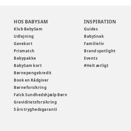
HOS BABYSAM
INSPIRATION
Klub BabySam
Guides
Udlejning
BabySnak
Gavekort
Familieliv
Prismatch
Brand spotlight
Babypakke
Events
BabySam kort
#Helt ærligt
Børnepengekredit
Book en Rådgiver
Børneforsikring
Falck Sundhedshjælp Børn
Graviditetsforsikring
5 års tryghedsgaranti