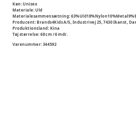
Køn
:
Unisex
Materiale
:
Uld
Materialesammensætning
:
63%Uld18%Nylon10%Metal9%E
Producent
:
Brands4Kids A/S, Industrivej 25, 7430 Ikanst,
Produktionsland
:
Kina
Tøj størrelse
:
68 cm / 6 mdr.
Varenummer:
344592