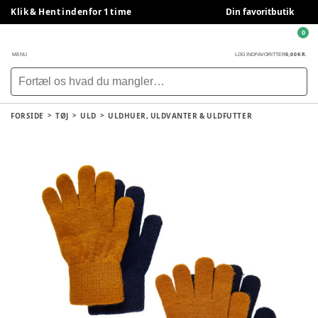
Klik & Hent indenfor 1 time
Din favoritbutik
0
0,00 KR.
MENU
LOG IND
FAVORITTER
FORSIDE
TØJ
ULD
ULDHUER, ULDVANTER & ULDFUTTER