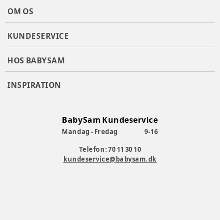
9 år, 146 cm / 11 år, 140 cm / 10 år
OM OS
Varenummer:
336814
KUNDESERVICE
HOS BABYSAM
INSPIRATION
BabySam Kundeservice
Mandag - Fredag
9-16
Telefon: 70 11 30 10
kundeservice@babysam.dk