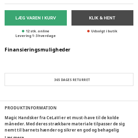
LÆG VAREN I KURV
KLIK & HENT
12 stk. online
Udsolgt i butik
Levering
1
-
3
hverdage
Finansieringsmuligheder
365 DAGES RETURRET
PRODUKTINFORMATION
Magic Handsker fra CeLaVi er et must-have til de kolde
måneder. Med deres strækbare materiale tilpasser de sig
nemt til barnets hænder og sikrer en god og behagelig
pasform. Handskerne er bløde og lette, hvilket gør dem
Læs mere