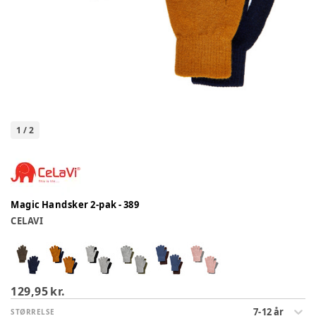
1
/
2
Magic Handsker 2-pak - 389
CELAVI
129,95 kr.
7-12 år
STØRRELSE