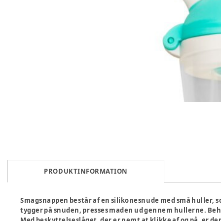
PRODUKTINFORMATION
Smagsnappen består af en silikonesnude med små huller, s
tygger på snuden, presses maden ud gennem hullerne. Behol
Med beskyttelseslåget, der er nemt at klikke af og på, er de