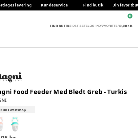
erdages levering
Kundeservice
Find butik
Din favoritbu
0
FIND BUTIK
0,00 KR.
SIDST SETE
LOG IND
FAVORITTER
gni Food Feeder Med Blødt Greb - Turkis
GNI
Kun i webshop
,95 kr.