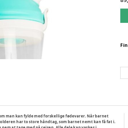
Fi
om man kan fylde med forskellige fødevarer. Når barnet
deren har to store håndtag, som barnet nemt kan få fat i.
n nem at tage med på rejsen. Alle dele kan vaskes i