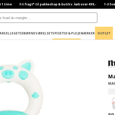
r 1 time
Fri fragt* til pakkeshop & butik v. køb over 499,-
1-3 hv
BARSEL
LEGETID
BØRNEVÆRELSET
SPISETID & PLEJE
MÆRKER
OUTLET
Ma
MA
89