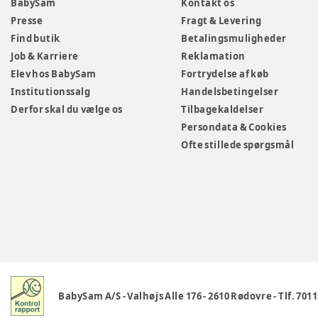
BabySam
Kontakt os
Presse
Fragt & Levering
Find butik
Betalingsmuligheder
Job & Karriere
Reklamation
Elev hos BabySam
Fortrydelse af køb
Institutionssalg
Handelsbetingelser
Derfor skal du vælge os
Tilbagekaldelser
Persondata & Cookies
Ofte stillede spørgsmål
BabySam A/S
-
Valhøjs Alle 176
-
2610 Rødovre
-
Tlf. 701