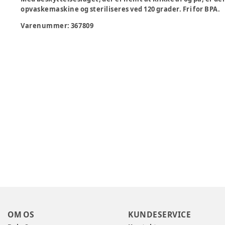
opvaskemaskine og steriliseres ved 120 grader. Fri for BPA.
Varenummer:
367809
OM OS
KUNDESERVICE