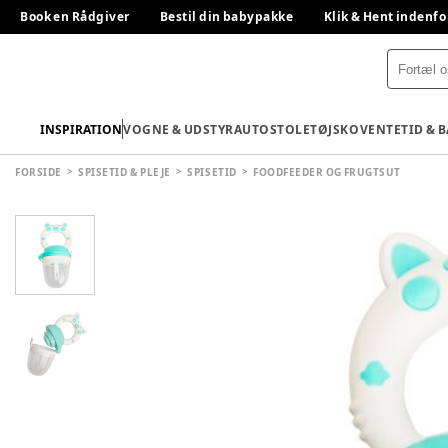
Book en Rådgiver
Bestil din babypakke
Klik & Hent indenfo
INSPIRATION
VOGNE & UDSTYR
AUTOSTOLE
TØJ
SKO
VENTETID & 
FORSIDE
SPISETID & PLEJE
SPISETID
FOODFEEDER OG FRUGTSUT