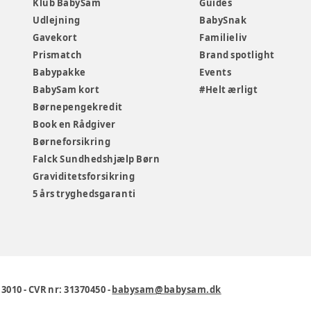
Klub BabySam
Guides
Udlejning
BabySnak
Gavekort
Familieliv
Prismatch
Brand spotlight
Babypakke
Events
BabySam kort
#Helt ærligt
Børnepengekredit
Book en Rådgiver
Børneforsikring
Falck Sundhedshjælp Børn
Graviditetsforsikring
5 års tryghedsgaranti
1 3010
-
CVR nr: 31370450
-
babysam@babysam.dk