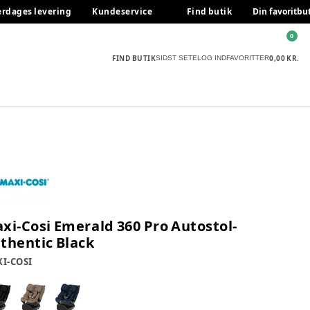
erdages levering
Kundeservice
Find butik
Din favoritbu
0
FIND BUTIK
0,00 KR.
SIDST SETE
LOG IND
FAVORITTER
xi-Cosi Emerald 360 Pro Autostol-
thentic Black
I-COSI