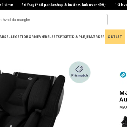
r 1 time
Fri fragt* til pakkeshop & butik v. køb over 499,-
1-3 hv
BARSEL
LEGETID
BØRNEVÆRELSET
SPISETID & PLEJE
MÆRKER
OUTLET
Ma
Au
MAX