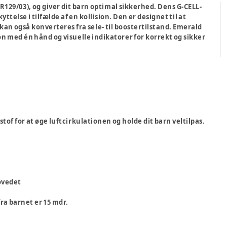
R129/03), og giver dit barn optimal sikkerhed. Dens G-CELL-
else i tilfælde af en kollision. Den er designet til at
an også konverteres fra sele- til boostertilstand. Emerald
n med én hånd og visuelle indikatorer for korrekt og sikker
f for at øge luftcirkulationen og holde dit barn veltilpas.
ovedet
ra barnet er 15 mdr.