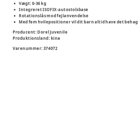
Vægt: 0-36 kg
Integreret ISOFIX-autostolsbase
Rotationslås mod fejlanvendelse
Med fem hvilepositioner vil dit barn altid have det behag
Producent
:
Dorel Juvenile
Produktionsland
:
kina
Varenummer:
374072