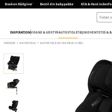
Book en Rådgiver
Bestil din babypakke
Klik & Hent indenfo
INSPIRATION
VOGNE & UDSTYR
AUTOSTOLE
TØJ
SKO
VENTETID & 
FORSIDE
AUTOSTOLE
AUTOSTOLE 40-150 CM (0-12 ÅR)