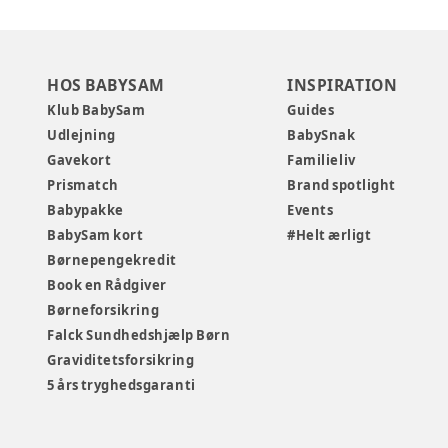
HOS BABYSAM
INSPIRATION
Klub BabySam
Guides
Udlejning
BabySnak
Gavekort
Familieliv
Prismatch
Brand spotlight
Babypakke
Events
BabySam kort
#Helt ærligt
Børnepengekredit
Book en Rådgiver
Børneforsikring
Falck Sundhedshjælp Børn
Graviditetsforsikring
5 års tryghedsgaranti