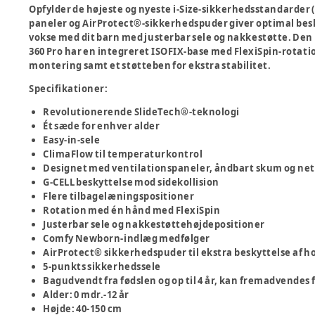
Opfylder de højeste og nyeste i-Size-sikkerhedsstandarder (
paneler og AirProtect®-sikkerhedspuder giver optimal beskytt
vokse med dit barn med justerbar sele og nakkestøtte. Den k
360 Pro har en integreret ISOFIX-base med FlexiSpin-rotatio
montering samt et støtteben for ekstra stabilitet.
Specifikationer
:
Revolutionerende SlideTech®-teknologi
Ét sæde for enhver alder
Easy-in-sele
ClimaFlow til temperaturkontrol
Designet med ventilationspaneler, åndbart skum og netsto
G-CELL beskyttelse mod sidekollision
Flere tilbagelæningspositioner
Rotation med én hånd med FlexiSpin
Justerbar sele og nakkestøttehøjdepositioner
Comfy Newborn-indlæg medfølger
AirProtect® sikkerhedspuder til ekstra beskyttelse af h
5-punkts sikkerhedssele
Bagudvendt fra fødslen og op til 4 år, kan fremadvendes f
Alder: 0 mdr.-12 år
Højde: 40-150 cm