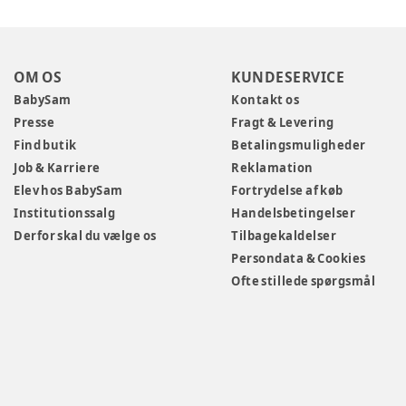
OM OS
KUNDESERVICE
BabySam
Kontakt os
Presse
Fragt & Levering
Find butik
Betalingsmuligheder
Job & Karriere
Reklamation
Elev hos BabySam
Fortrydelse af køb
Institutionssalg
Handelsbetingelser
Derfor skal du vælge os
Tilbagekaldelser
Persondata & Cookies
Ofte stillede spørgsmål