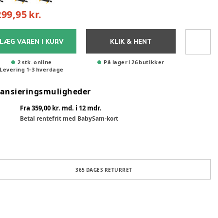
299,95 kr.
LÆG VAREN I KURV
KLIK & HENT
2 stk. online
På lager i 26 butikker
Levering
1
-
3
hverdage
nansieringsmuligheder
Fra 359,00 kr. md. i 12 mdr.
Betal rentefrit med BabySam-kort
365 DAGES RETURRET