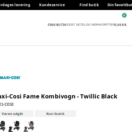
erdages levering
Kundeservice
Find butik
Din favoritbu
0
FIND BUTIK
0,00 KR.
SIDST SETE
LOG IND
FAVORITTER
xi-Cosi Fame Kombivogn - Twillic Black
I-COSI
Varen udgår
Kun i butik