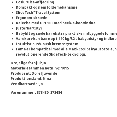
CosiCruise-affjedring
Kompakt og nem foldemekanisme
SlideTech° Travel System
Ergonomisk sæde
Kaleche med UPF 50+ med peek-a-boo vindue
Justerbart styr
Babylift og sæde har ekstra praktiske indbyggede lommer
Varekurv kan bære op til 10 kg/32 L babyudstyr og indkøb
Intuitivt push-push bremsesystem
Fame er kompatibel med alle Maxi-Cosi babyautostole, 
revolutionerende SlideTech-teknologi.
Drejelige forhjul
:
Ja
Materialesammensætning
:
1015
Producent
:
Dorel Juvenile
Produktionsland
:
Kina
Vendbart sæde
:
Ja
Varenummer:
373480, 373484