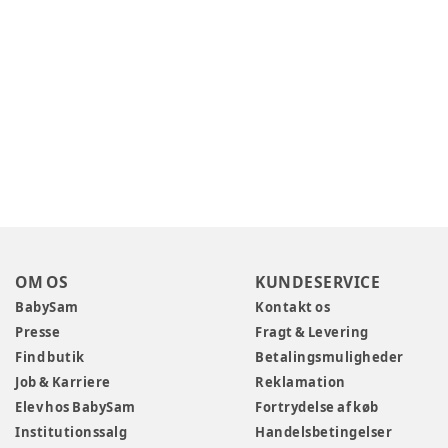
OM OS
KUNDESERVICE
BabySam
Kontakt os
Presse
Fragt & Levering
Find butik
Betalingsmuligheder
Job & Karriere
Reklamation
Elev hos BabySam
Fortrydelse af køb
Institutionssalg
Handelsbetingelser