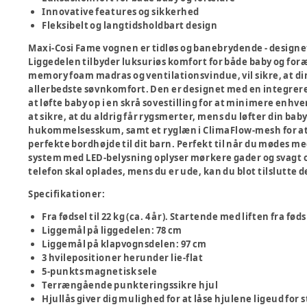
Innovative features og sikkerhed
Fleksibelt og langtidsholdbart design
Maxi-Cosi Fame vognen er tidløs og banebrydende - designet 
Liggedelen tilbyder luksuriøs komfort for både baby og fo
memory foam madras og ventilationsvindue, vil sikre, at di
allerbedste søvnkomfort. Den er designet med en integrere
at løfte baby op i en skrå sovestilling for at minimere enhve
at sikre, at du aldrig får rygsmerter, mens du løfter din ba
hukommelsesskum, samt et ryglæn i ClimaFlow-mesh for at
perfekte bordhøjde til dit barn. Perfekt til når du mødes m
system med LED-belysning oplyser mørkere gader og svagt oply
telefon skal oplades, mens du er ude, kan du blot tilslutt
Specifikationer
:
Fra fødsel til 22 kg (ca. 4 år). Startende med liften fra fødsl
Liggemål på liggedelen: 78 cm
Liggemål på klapvognsdelen: 97 cm
3 hvilepositioner herunder lie-flat
5-punkts magnetisk sele
Terrængående punkteringssikre hjul
Hjullås giver dig mulighed for at låse hjulene ligeud for 