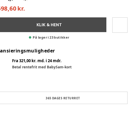
698,60 kr.
KLIK & HENT
På lager i 23 butikker
nansieringsmuligheder
Fra 321,00 kr. md. i 24 mdr.
Betal rentefrit med BabySam-kort
365 DAGES RETURRET