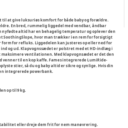
til at give luksuriøs komfort for både baby og forældre.
rældre. En bred, rummelig liggedel med vendbar, åndbar
n nyfødte altid har en behagelig temperatur og oplever den
t SoothingSlope, hvor man trækker i en rem for forsigtigt
r form for refluks. Liggedelen kan justeres op eller ned for
by ind og ud. Klapvognssædet er polstret med et HD-indlæg i
 maksimere ventilationen. Med klapvognsædet er det den
ed venner til en kop kaffe. Fames integrerede LumiRide-
ste stier, så du og baby altid er sikre og synlige. Hvis din
e den integrerede powerbank.
en op til 9 kg.
stabilitet eller dreje dem frit for nem manøvrering.