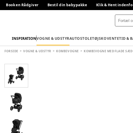
Book en Rådgiver
Bestil din babypakke
Klik & Hent indenfo
INSPIRATION
VOGNE & UDSTYR
AUTOSTOLE
TØJ
SKO
VENTETID & 
FORSIDE
VOGNE & UDSTYR
KOMBIVOGNE
KOMBIVOGNE MED FLADE SÆD