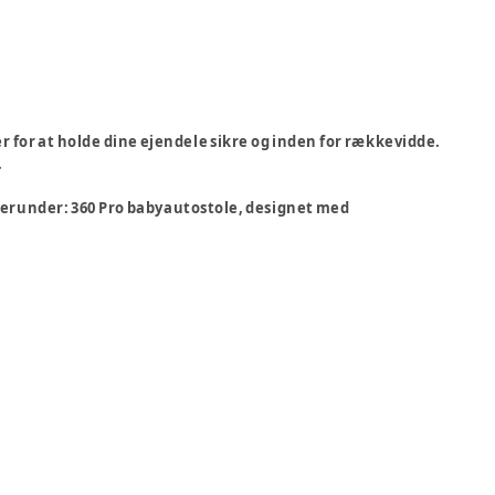
 for at holde dine ejendele sikre og inden for rækkevidde.
.
herunder: 360 Pro babyautostole, designet med