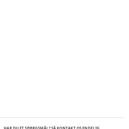
HAR DU ET SPØRGSMÅL? SÅ KONTAKT OS ENDELIG.