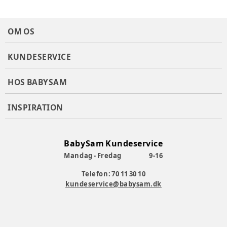
fødslen op til 4 år.
Barnets længde
:
40-105 cm
Montering
:
Isofix
OM OS
Producent
:
Dorel Juvenile
Produktionsland
:
kina
KUNDESERVICE
Stolens retning
:
360 grader
Varenummer:
374094
HOS BABYSAM
INSPIRATION
BabySam Kundeservice
Mandag - Fredag
9-16
Telefon: 70 11 30 10
kundeservice@babysam.dk