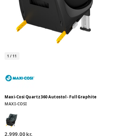
1
/
11
Maxi-Cosi Quartz 360 Autostol - Full Graphite
MAXI-COSI
2.999,00 kr.