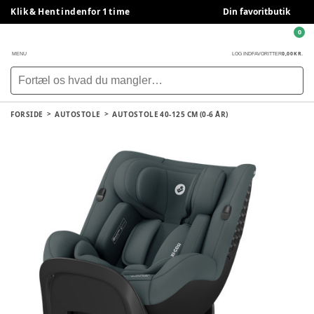
Klik & Hent indenfor 1 time
Din favoritbutik
0
0,00 KR.
MENU
LOG IND
FAVORITTER
FORSIDE
AUTOSTOLE
AUTOSTOLE 40-125 CM (0-6 ÅR)