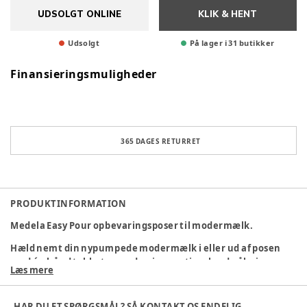
UDSOLGT ONLINE
KLIK & HENT
Udsolgt
På lager i 31 butikker
Finansieringsmuligheder
365 DAGES RETURRET
PRODUKTINFORMATION
Medela Easy Pour opbevaringsposer til modermælk.
Hæld nemt din nypumpede modermælk i eller ud af posen
med én hånd takket være den innovative, brede åbning og
Læs mere
den ekstra tud, der forhindrer spild og forurening. Poserne
er designet i ultratykke dobbeltlag med en suveræn
iltbarriere, der sikrer 10 gange bedre beskyttelse af
HAR DU ET SPØRGSMÅL? SÅ KONTAKT OS ENDELIG.