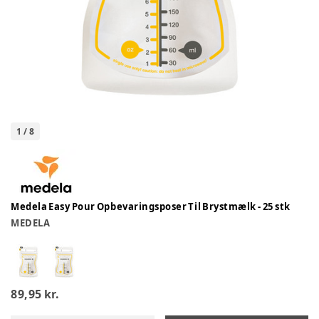
1
/
8
Medela Easy Pour Opbevaringsposer Til Brystmælk - 25 stk
MEDELA
89,95 kr.