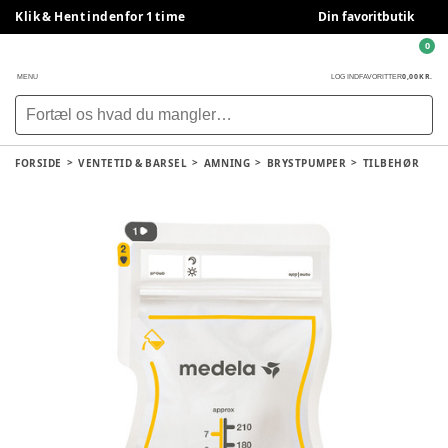
Klik & Hent indenfor 1 time
Din favoritbutik
0
0,00 KR.
MENU
LOG IND
FAVORITTER
FORSIDE
VENTETID & BARSEL
AMNING
BRYSTPUMPER
TILBEHØR