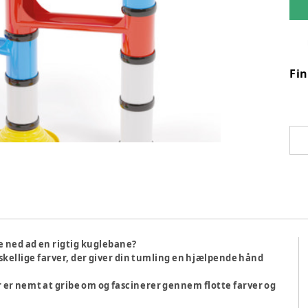
Fi
lle ned ad en rigtig kuglebane?
skellige farver, der giver din tumling en hjælpende hånd
r er nemt at gribe om og fascinerer gennem flotte farver og