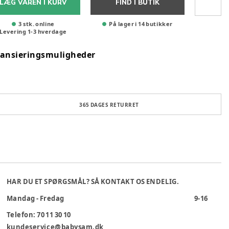
LÆG VAREN I KURV
FIND I BUTIK
3 stk. online
På lager i 14 butikker
Levering
1
-
3
hverdage
nansieringsmuligheder
365 DAGES RETURRET
HAR DU ET SPØRGSMÅL? SÅ KONTAKT OS ENDELIG.
Mandag - Fredag
9-16
Telefon: 70 11 30 10
kundeservice@babysam.dk