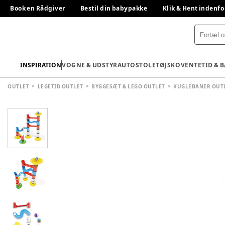
Book en Rådgiver
Bestil din babypakke
Klik & Hent indenfo
INSPIRATION
VOGNE & UDSTYR
AUTOSTOLE
TØJ
SKO
VENTETID & 
OUTLET
LEGETID OUTLET
BYGGESÆT & LEGO OUTLET
KUGLEBANER OUT