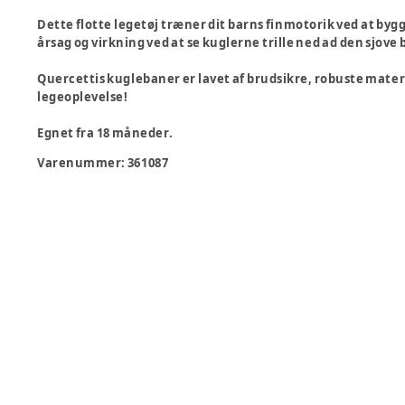
Dette flotte legetøj træner dit barns finmotorik ved at byg
årsag og virkning ved at se kuglerne trille ned ad den sjove
Quercettis kuglebaner er lavet af brudsikre, robuste materia
legeoplevelse!
Egnet fra 18 måneder.
Varenummer:
361087