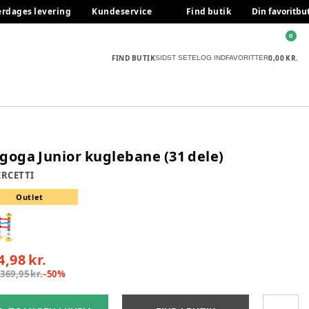
erdages levering
Kundeservice
Find butik
Din favoritbu
0
FIND BUTIK
0,00 KR.
SIDST SETE
LOG IND
FAVORITTER
goga Junior kuglebane (31 dele)
RCETTI
Outlet
4,98 kr.
:
369,95 kr.
-
50
%