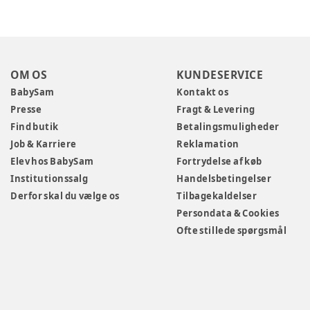
OM OS
KUNDESERVICE
BabySam
Kontakt os
Presse
Fragt & Levering
Find butik
Betalingsmuligheder
Job & Karriere
Reklamation
Elev hos BabySam
Fortrydelse af køb
Institutionssalg
Handelsbetingelser
Derfor skal du vælge os
Tilbagekaldelser
Persondata & Cookies
Ofte stillede spørgsmål