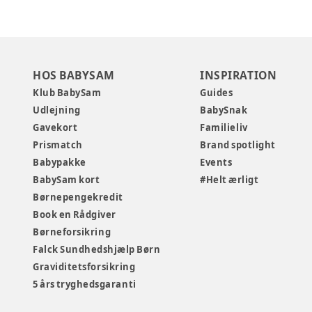
HOS BABYSAM
INSPIRATION
Klub BabySam
Guides
Udlejning
BabySnak
Gavekort
Familieliv
Prismatch
Brand spotlight
Babypakke
Events
BabySam kort
#Helt ærligt
Børnepengekredit
Book en Rådgiver
Børneforsikring
Falck Sundhedshjælp Børn
Graviditetsforsikring
5 års tryghedsgaranti