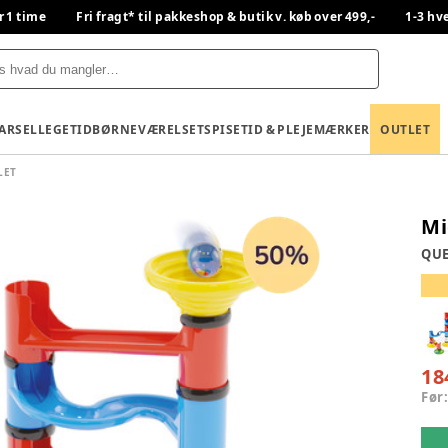
r 1 time
Fri fragt* til pakkeshop & butik v. køb over 499,-
1-3 hv
BARSEL
LEGETID
BØRNEVÆRELSET
SPISETID & PLEJE
MÆRKER
OUTLET
LET
Mi
QUE
18
Før