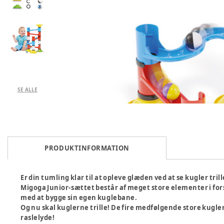
SE ALLE
PRODUKTINFORMATION
Er din tumling klar til at opleve glæden ved at se kugler tri
Migoga Junior-sættet består af meget store elementer i for
med at bygge sin egen kuglebane.
Og nu skal kuglerne trille! De fire medfølgende store kugle
raslelyde!