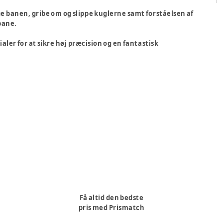
ge banen, gribe om og slippe kuglerne samt forståelsen af
 bane.
ler for at sikre høj præcision og en fantastisk
Få altid den bedste
pris med Prismatch