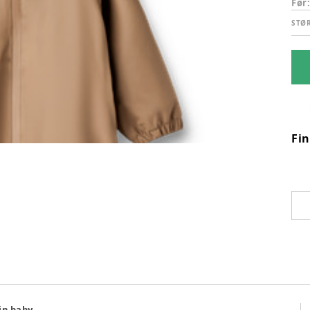
Før
STØ
Fi