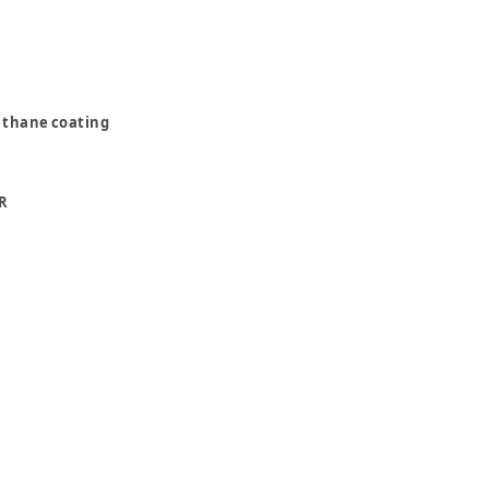
ethane coating
R