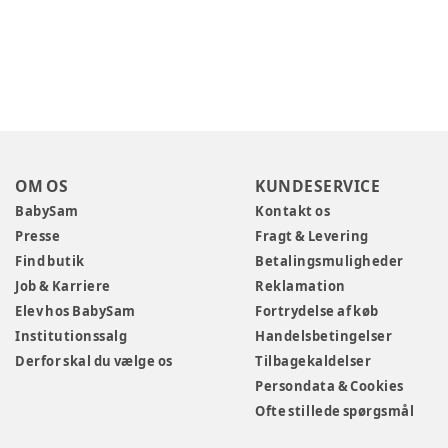
OM OS
KUNDESERVICE
BabySam
Kontakt os
Presse
Fragt & Levering
Find butik
Betalingsmuligheder
Job & Karriere
Reklamation
Elev hos BabySam
Fortrydelse af køb
Institutionssalg
Handelsbetingelser
Derfor skal du vælge os
Tilbagekaldelser
Persondata & Cookies
Ofte stillede spørgsmål