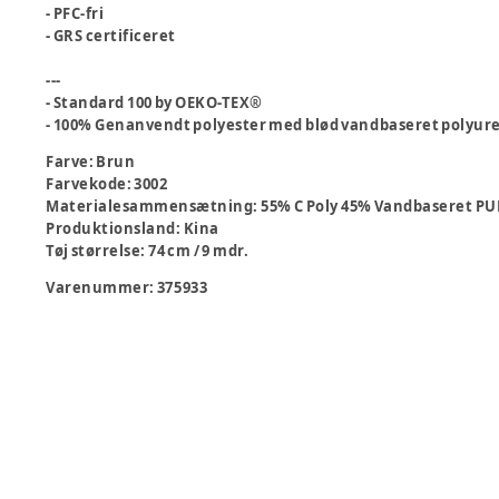
- PFC-fri
- GRS certificeret
---
- Standard 100 by OEKO-TEX®
- 100% Genanvendt polyester med blød vandbaseret polyur
Farve
:
Brun
Farvekode
:
3002
Materialesammensætning
:
55% C Poly 45% Vandbaseret PU
Produktionsland
:
Kina
Tøj størrelse
:
74 cm / 9 mdr.
Varenummer:
375933