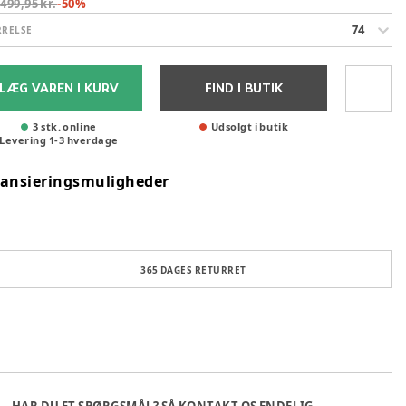
:
499,95 kr.
-
50
%
74
RRELSE
LÆG VAREN I KURV
FIND I BUTIK
3 stk. online
Udsolgt i butik
Levering
1
-
3
hverdage
nansieringsmuligheder
365 DAGES RETURRET