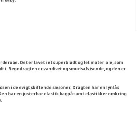
in baby.
rderobe. Det er lavet i et superblødt og let materiale, som
undt i. Regndragten er vandtæt og smudsafvisende, og den er
dsen i de evigt skiftende sæsoner. Dragten har en lynlås
 Den har en justerbar elastik bagpå samt elastikker omkring
e.