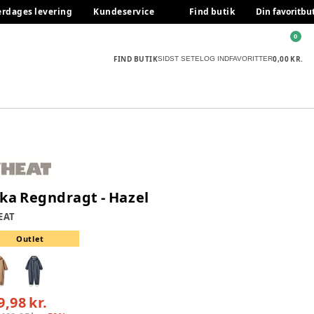
erdages levering
Kundeservice
Find butik
Din favoritbu
0
FIND BUTIK
0,00 KR.
SIDST SETE
LOG IND
FAVORITTER
ka Regndragt - Hazel
EAT
Outlet
9,98 kr.