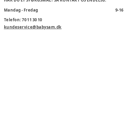
HAR DU ET SPØRGSMÅL? SÅ KONTAKT OS ENDELIG.
Mandag - Fredag
9-16
Telefon: 70 11 30 10
kundeservice@babysam.dk