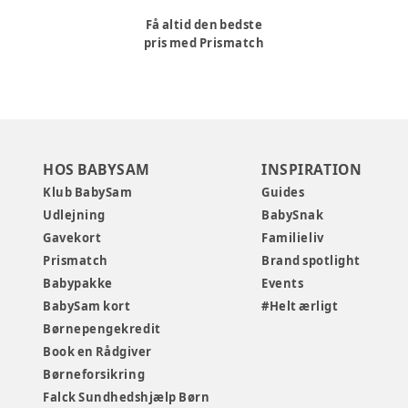
Få altid den bedste
pris med Prismatch
HOS BABYSAM
INSPIRATION
Klub BabySam
Guides
Udlejning
BabySnak
Gavekort
Familieliv
Prismatch
Brand spotlight
Babypakke
Events
BabySam kort
#Helt ærligt
Børnepengekredit
Book en Rådgiver
Børneforsikring
Falck Sundhedshjælp Børn