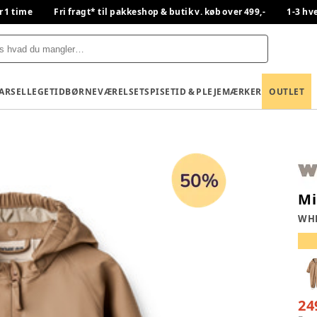
r 1 time
Fri fragt* til pakkeshop & butik v. køb over 499,-
1-3 hv
BARSEL
LEGETID
BØRNEVÆRELSET
SPISETID & PLEJE
MÆRKER
OUTLET
Mi
WH
24