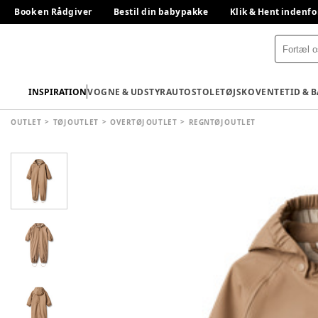
Book en Rådgiver
Bestil din babypakke
Klik & Hent indenfo
INSPIRATION
VOGNE & UDSTYR
AUTOSTOLE
TØJ
SKO
VENTETID & 
OUTLET
TØJ OUTLET
OVERTØJ OUTLET
REGNTØJ OUTLET