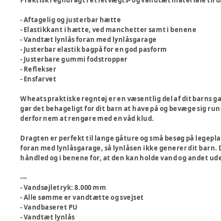
Praktisk regndragt i et letvægts- og vandtæt materiale til d
- Aftagelig og justerbar hætte
- Elastikkant i hætte, ved manchetter samt i benene
- Vandtæt lynlås foran med lynlåsgarage
- Justerbar elastik bagpå for en god pasform
- Justerbare gummi fodstropper
- Reflekser
- Ensfarvet
Wheats praktiske regntøj er en væsentlig del af dit barns ga
gør det behageligt for dit barn at have på og bevæge sig r
derfor nem at rengøre med en våd klud.
Dragten er perfekt til lange gåture og små besøg på legepla
foran med lynlåsgarage, så lynlåsen ikke generer dit barn.
håndled og i benene for, at den kan holde vand og andet ud
---
- Vandsøjletryk: 8.000 mm
- Alle sømme er vandtætte og svejset
- Vandbaseret PU
- Vandtæt lynlås