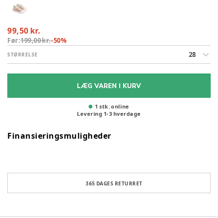
99,50 kr.
Før:
199,00 kr.
-
50
%
28
STØRRELSE
LÆG VAREN I KURV
1 stk. online
Levering
1
-
3
hverdage
Finansieringsmuligheder
365 DAGES RETURRET