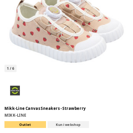
1
/
6
Mikk-Line Canvas Sneakers - Strawberry
MIKK-LINE
Outlet
Kun i webshop