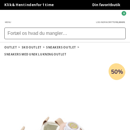
Klik & Hent indenfor 1 time
Din favoritbutik
0
0,00 KR.
MENU
LOG IND
FAVORITTER
OUTLET
SKO OUTLET
SNEAKERS OUTLET
SNEAKERS MED UNIK LUKNING OUTLET