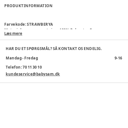
PRODUKTINFORMATION
Farvekode
:
STRAWBERYA
Materialesammensætning
:
100% Polyester Canvas
Læs mere
Producent
:
LuxKids, Løversysselvej 3C, 7100 Vejle, Danmark,
shop@luxkids.dk, www.luxkids.dk
Produktionsland
:
Kina
HAR DU ET SPØRGSMÅL? SÅ KONTAKT OS ENDELIG.
Varenummer:
376439
Mandag - Fredag
9-16
Telefon: 70 11 30 10
kundeservice@babysam.dk