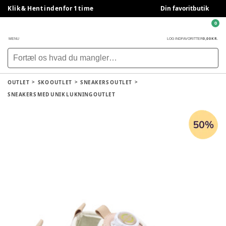
Klik & Hent indenfor 1 time
Din favoritbutik
0
0,00 KR.
MENU
LOG IND
FAVORITTER
OUTLET
SKO OUTLET
SNEAKERS OUTLET
SNEAKERS MED UNIK LUKNING OUTLET