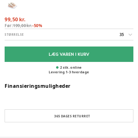
99,50 kr.
Før:
199,00 kr.
-
50
%
35
STØRRELSE
LÆG VAREN I KURV
2 stk. online
Levering
1
-
3
hverdage
Finansieringsmuligheder
365 DAGES RETURRET