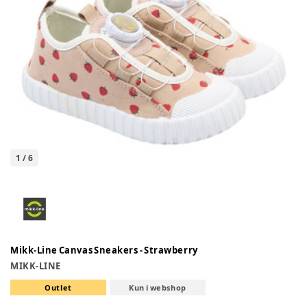
1
/
6
Mikk-Line Canvas Sneakers - Strawberry
MIKK-LINE
Outlet
Kun i webshop