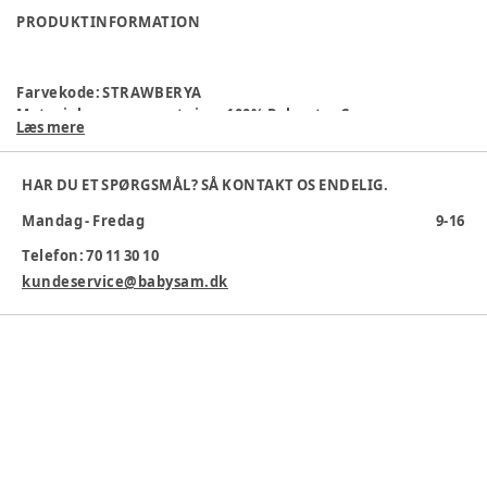
PRODUKTINFORMATION
Farvekode
:
STRAWBERYA
Materialesammensætning
:
100% Polyester Canvas
Læs mere
Producent
:
LuxKids, Løversysselvej 3C, 7100 Vejle, Danmark,
shop@luxkids.dk, www.luxkids.dk
Produktionsland
:
Kina
HAR DU ET SPØRGSMÅL? SÅ KONTAKT OS ENDELIG.
Varenummer:
376439
Mandag - Fredag
9-16
Telefon: 70 11 30 10
kundeservice@babysam.dk