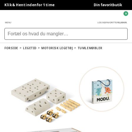
Klik & Hent indenfor 1 time
Din favoritbutik
0
0,00 KR.
MENU
LOG IND
FAVORITTER
FORSIDE
LEGETID
MOTORISK LEGETØJ
TUMLEMØBLER