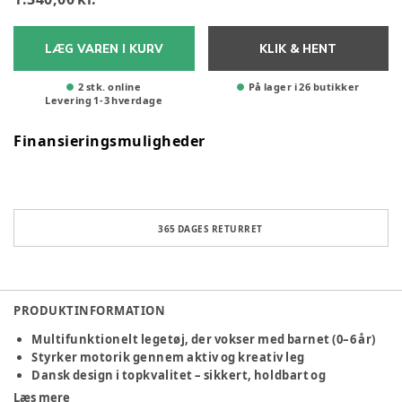
LÆG VAREN I KURV
KLIK & HENT
2 stk. online
På lager i 26 butikker
Levering
1
-
3
hverdage
Finansieringsmuligheder
365 DAGES RETURRET
PRODUKTINFORMATION
Multifunktionelt legetøj, der vokser med barnet (0–6 år)
Styrker motorik gennem aktiv og kreativ leg
Dansk design i topkvalitet – sikkert, holdbart og
prisvindende
Læs mere