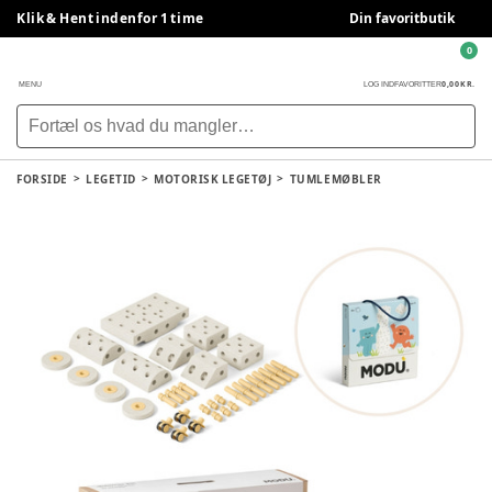
Klik & Hent indenfor 1 time
Din favoritbutik
0
0,00 KR.
MENU
LOG IND
FAVORITTER
FORSIDE
LEGETID
MOTORISK LEGETØJ
TUMLEMØBLER