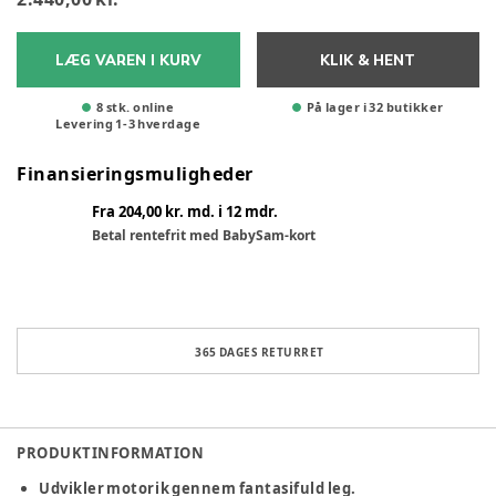
LÆG VAREN I KURV
KLIK & HENT
8 stk. online
På lager i 32 butikker
Levering
1
-
3
hverdage
Finansieringsmuligheder
Fra 204,00 kr. md. i 12 mdr.
Betal rentefrit med BabySam-kort
365 DAGES RETURRET
PRODUKTINFORMATION
Udvikler motorik gennem fantasifuld leg.