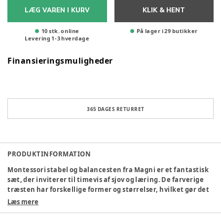
LÆG VAREN I KURV
KLIK & HENT
10 stk. online
På lager i 29 butikker
Levering
1
-
3
hverdage
Finansieringsmuligheder
365 DAGES RETURRET
PRODUKTINFORMATION
Montessori stabel og balancesten fra Magni er et fantastisk
sæt, der inviterer til timevis af sjov og læring. De farverige
træsten har forskellige former og størrelser, hvilket gør det
til en spændende udfordring at stable og balancere dem.
Læs mere
Sættet er inspireret af Montessori-metoden, hvor barnet
gennem leg styrker sin finmotorik, koncentration og