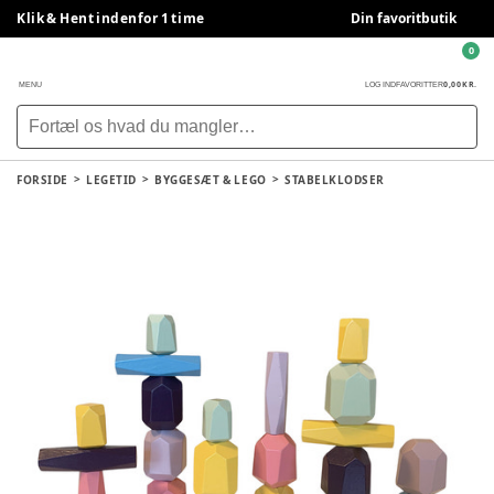
Klik & Hent indenfor 1 time
Din favoritbutik
0
0,00 KR.
MENU
LOG IND
FAVORITTER
FORSIDE
LEGETID
BYGGESÆT & LEGO
STABELKLODSER