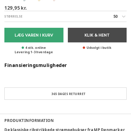
129,95 kr.
50
STØRRELSE
LÆG VAREN I KURV
KLIK & HENT
4 stk. online
Udsolgt i butik
Levering
1
-
3
hverdage
Finansieringsmuligheder
365 DAGES RETURRET
PRODUKTINFORMATION
De klassiske ribstrikkede strømpebukser fra MP Denmark er