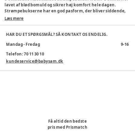
lavet af blød bomuld og sikrer høj komfort hele dagen.
Strømpebukserne har en god pasform, der bliver siddende,
og er perfekte til både hverdag og fest.
Læs mere
Certificering
:
OEKO-Tex
Farve
:
Beige
HAR DU ET SPØRGSMÅL? SÅ KONTAKT OS ENDELIG.
Farvekode
:
432
Mandag - Fredag
9-16
Køn
:
Unisex
Materiale
:
Bomuld
Telefon: 70 11 30 10
Materialesammensætning
:
80% Bomuld, 17% Polyamid, 3%
kundeservice@babysam.dk
Elastan
Producent
:
MP Denmark A/S, Bytoften 68, 7400 Herning,
Danmark, www.mpdenmark.dk, mail@mpdenmark.com
Produktionsland
:
Letland
Tøj størrelse
:
50 cm / 0 mdr.
Varenummer:
266138
Få altid den bedste
pris med Prismatch