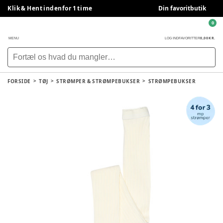
Klik & Hent indenfor 1 time
Din favoritbutik
0
0,00 KR.
MENU
LOG IND
FAVORITTER
FORSIDE
TØJ
STRØMPER & STRØMPEBUKSER
STRØMPEBUKSER