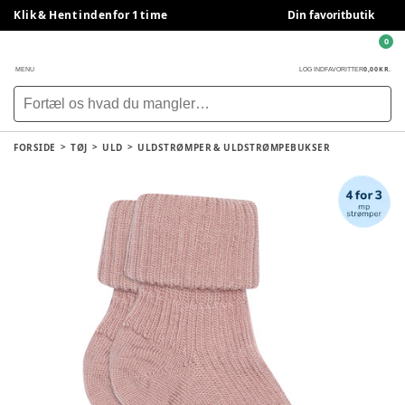
Klik & Hent indenfor 1 time
Din favoritbutik
0
0,00 KR.
MENU
LOG IND
FAVORITTER
FORSIDE
TØJ
ULD
ULDSTRØMPER & ULDSTRØMPEBUKSER