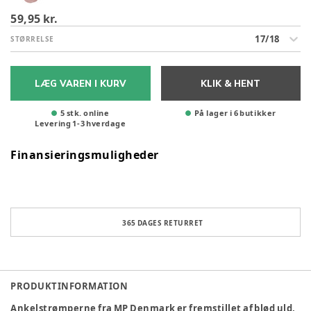
59,95 kr.
17/18
STØRRELSE
LÆG VAREN I KURV
KLIK & HENT
5 stk. online
På lager i 6 butikker
Levering
1
-
3
hverdage
Finansieringsmuligheder
365 DAGES RETURRET
PRODUKTINFORMATION
Ankelstrømperne fra MP Denmark er fremstillet af blød uld,