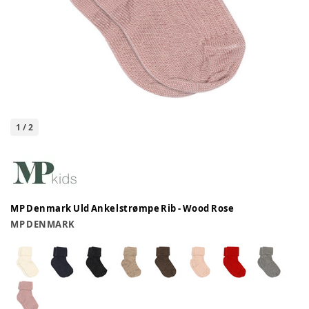
1
/
2
MP Denmark Uld Ankelstrømpe Rib - Wood Rose
MP DENMARK