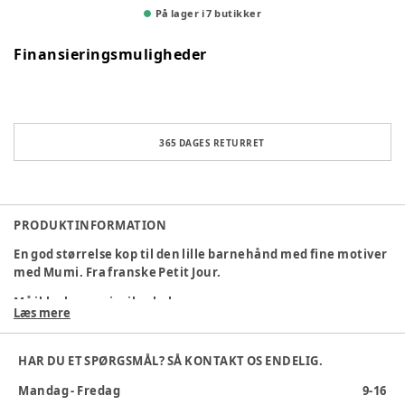
På lager i 7 butikker
Finansieringsmuligheder
365 DAGES RETURRET
PRODUKTINFORMATION
En god størrelse kop til den lille barnehånd med fine motiver
med Mumi. Fra franske Petit Jour.
Må ikke bruges i mikrobølgeovn.
Læs mere
Materiale
:
Melamin
Materialesammensætning
:
Melamin
HAR DU ET SPØRGSMÅL? SÅ KONTAKT OS ENDELIG.
Producent
:
China
Produktionsland
:
Petit Jour SA - 71 rue du Grand Meaulnes,
Mandag - Fredag
9-16
77982 St. Fargeau - Ponthierry Cedex, Frankrig