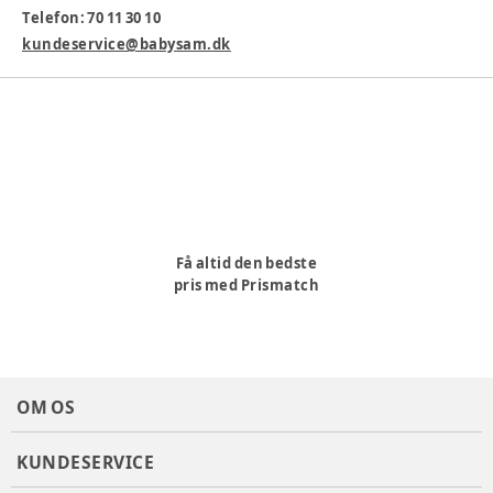
Telefon: 70 11 30 10
Tåler opvaskemaskine
:
Ja
kundeservice@babysam.dk
Varenummer:
369649
Få altid den bedste
pris med Prismatch
OM OS
KUNDESERVICE