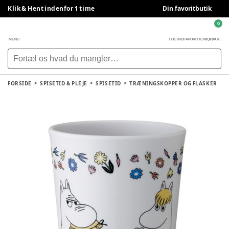
Klik & Hent indenfor 1 time
Din favoritbutik
0
0,00 KR.
MENU
LOG IND
FAVORITTER
FORSIDE
SPISETID & PLEJE
SPISETID
TRÆNINGSKOPPER OG FLASKER