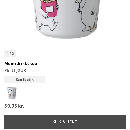
1
/
2
Mumi drikkekop
PETIT JOUR
Kun i butik
59,95 kr.
KLIK & HENT