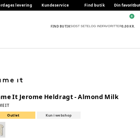
erdages levering
Kundeservice
Find butik
Din favoritbu
0
FIND BUTIK
0,00 KR.
SIDST SETE
LOG IND
FAVORITTER
me It Jerome Heldragt - Almond Milk
E IT
Outlet
Kun i webshop