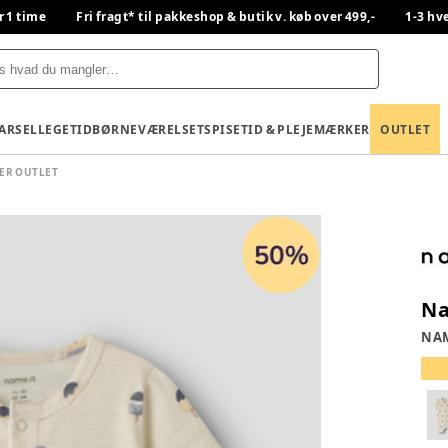
r 1 time
Fri fragt* til pakkeshop & butik v. køb over 499,-
1-3 hv
BARSEL
LEGETID
BØRNEVÆRELSET
SPISETID & PLEJE
MÆRKER
OUTLET
ER OUTLET
Na
NAM