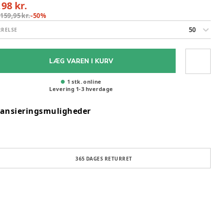
,98 kr.
:
159,95 kr.
-
50
%
50
RRELSE
LÆG VAREN I KURV
1 stk. online
Levering
1
-
3
hverdage
nansieringsmuligheder
365 DAGES RETURRET