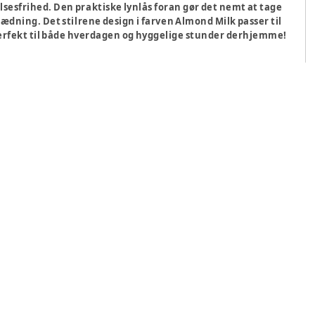
sesfrihed. Den praktiske lynlås foran gør det nemt at tage
lædning. Det stilrene design i farven Almond Milk passer til
 Perfekt til både hverdagen og hyggelige stunder derhjemme!