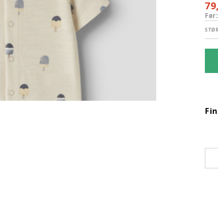
79
Før
STØ
Fi