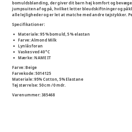
bomuldsblanding, der giver dit barn høj komfort og bevægel
jumpsuiten af og på, hvilket letter bleudskiftninger og påk
alle lejligheder og er let at matche med andre tøjstykker.
Specifikationer:
Materiale: 95 % bomuld, 5 % elastan
Farve: Almond Milk
Lynlås foran
Vaskes ved 40 °C
Mærke: NAME IT
Farve
:
Beige
Farvekode
:
5014125
Materiale
:
95% Cotton, 5% Elastane
Tøj størrelse
:
50 cm / 0 mdr.
Varenummer:
385468