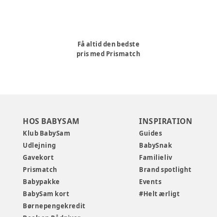
Få altid den bedste
pris med Prismatch
HOS BABYSAM
INSPIRATION
Klub BabySam
Guides
Udlejning
BabySnak
Gavekort
Familieliv
Prismatch
Brand spotlight
Babypakke
Events
BabySam kort
#Helt ærligt
Børnepengekredit