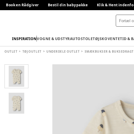
Book en Rådgiver
Bestil din babypakke
Klik & Hent indenfo
INSPIRATION
VOGNE & UDSTYR
AUTOSTOLE
TØJ
SKO
VENTETID & 
OUTLET
TØJ OUTLET
UNDERDELE OUTLET
SMÆKBUKSER & BUKSEDRAGT