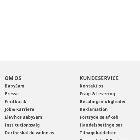
OM OS
KUNDESERVICE
BabySam
Kontakt os
Presse
Fragt & Levering
Find butik
Betalingsmuligheder
Job & Karriere
Reklamation
Elev hos BabySam
Fortrydelse af køb
Institutionssalg
Handelsbetingelser
Derfor skal du vælge os
Tilbagekaldelser