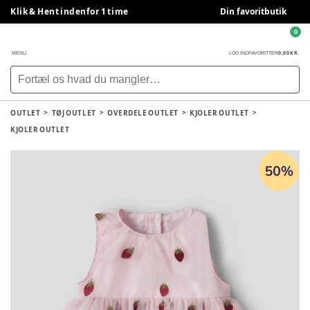
Klik & Hent indenfor 1 time
Din favoritbutik
0
0,00 KR.
MENU
LOG IND
FAVORITTER
OUTLET
TØJ OUTLET
OVERDELE OUTLET
KJOLER OUTLET
KJOLER OUTLET