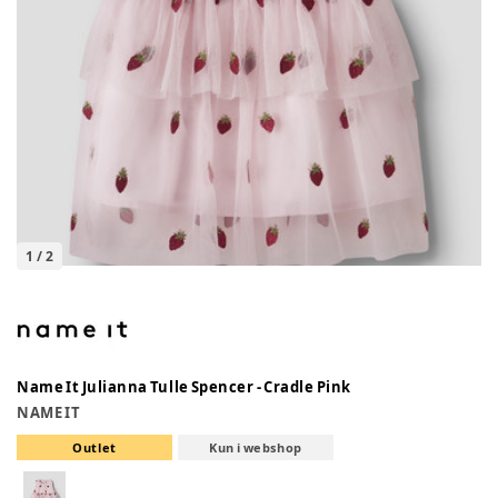
1
/
2
Name It Julianna Tulle Spencer - Cradle Pink
NAME IT
Outlet
Kun i webshop