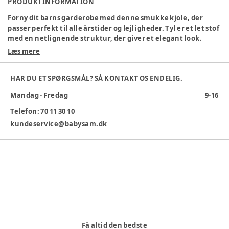
PRODUKTINFORMATION
Forny dit barns garderobe med denne smukke kjole, der
passer perfekt til alle årstider og lejligheder. Tyl er et let stof
med en netlignende struktur, der giver et elegant look.
Læs mere
Specifikationer:
Rund halsudskæring
HAR DU ET SPØRGSMÅL? SÅ KONTAKT OS ENDELIG.
Knaplukning
Normal pasform
Mandag - Fredag
9-16
Materiale: 100 % polyamid
Telefon: 70 11 30 10
Vaskes ved 30 °C
kundeservice@babysam.dk
Farvekode
:
5014444
Materiale
:
Polyamid
Tøj størrelse
:
80 cm / 12 mdr.
Varenummer:
385462
Få altid den bedste