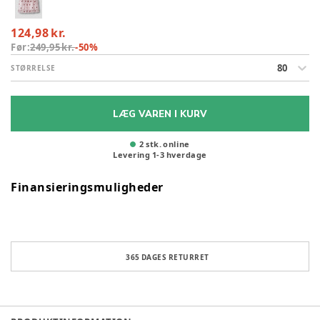
124,98 kr.
Før:
249,95 kr.
-
50
%
80
STØRRELSE
LÆG VAREN I KURV
2 stk. online
Levering
1
-
3
hverdage
Finansieringsmuligheder
365 DAGES RETURRET