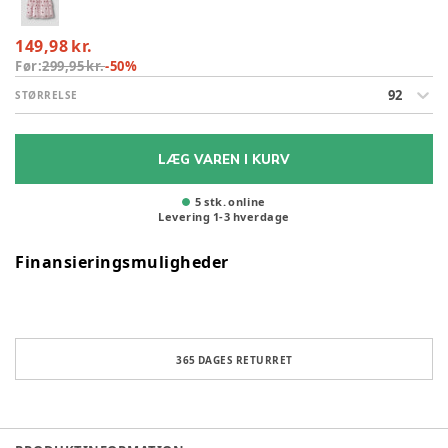
149,98 kr.
Før:
299,95 kr.
-
50
%
92
STØRRELSE
LÆG VAREN I KURV
5 stk. online
Levering
1
-
3
hverdage
Finansieringsmuligheder
365 DAGES RETURRET