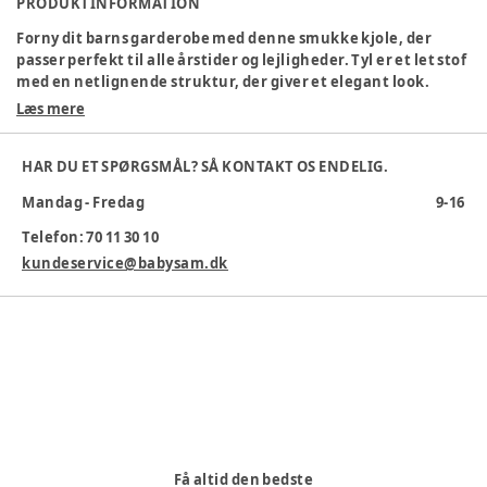
PRODUKTINFORMATION
Forny dit barns garderobe med denne smukke kjole, der
passer perfekt til alle årstider og lejligheder. Tyl er et let stof
med en netlignende struktur, der giver et elegant look.
Læs mere
Specifikationer:
Rund halsudskæring
HAR DU ET SPØRGSMÅL? SÅ KONTAKT OS ENDELIG.
Knaplukning
Normal pasform
Mandag - Fredag
9-16
Materiale: 100 % polyamid
Telefon: 70 11 30 10
Vaskes ved 30 °C
kundeservice@babysam.dk
Farve
:
Rosa
Farvekode
:
5014726
Materiale
:
Polyamid
Tøj størrelse
:
92 cm / 24 mdr.
Varenummer:
385476
Få altid den bedste