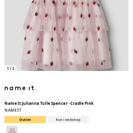
1
/
2
Name It Julianna Tulle Spencer - Cradle Pink
NAME IT
Outlet
Kun i webshop