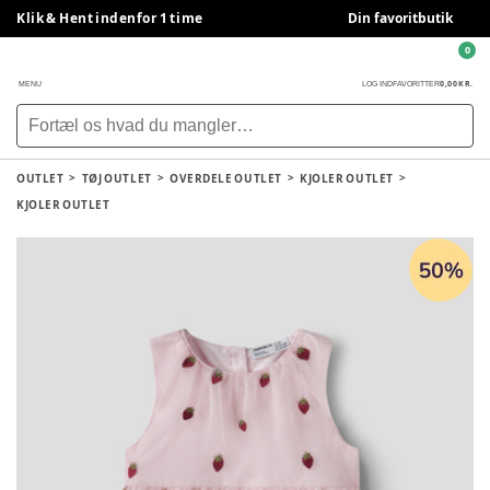
Klik & Hent indenfor 1 time
Din favoritbutik
0
0,00 KR.
MENU
LOG IND
FAVORITTER
OUTLET
TØJ OUTLET
OVERDELE OUTLET
KJOLER OUTLET
KJOLER OUTLET