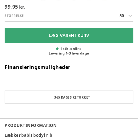
99,95 kr.
50
STØRRELSE
LÆG VAREN I KURV
1 stk. online
Levering
1
-
3
hverdage
Finansieringsmuligheder
365 DAGES RETURRET
PRODUKTINFORMATION
Lækker babis body i rib