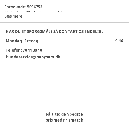
Farvekode
:
5096753
Materiale
:
Økologisk bomuld
Læs mere
Materialesammensætning
:
57% Øko Bomuld 38% Modal
5%ELA
Tøj størrelse
:
50 cm / 0 mdr.
HAR DU ET SPØRGSMÅL? SÅ KONTAKT OS ENDELIG.
Varenummer:
367761
Mandag - Fredag
9-16
Telefon: 70 11 30 10
kundeservice@babysam.dk
Få altid den bedste
pris med Prismatch