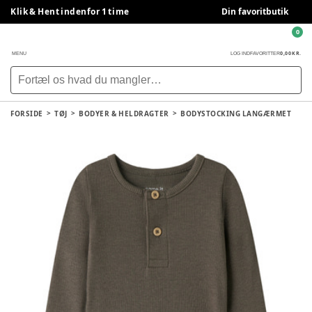
Klik & Hent indenfor 1 time
Din favoritbutik
0
0,00 KR.
MENU
LOG IND
FAVORITTER
FORSIDE
TØJ
BODYER & HELDRAGTER
BODYSTOCKING LANGÆRMET