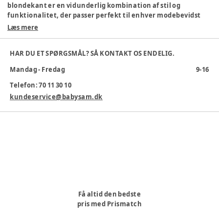
blondekant er en vidunderlig kombination af stil og
funktionalitet, der passer perfekt til enhver modebevidst
garderobe. Denne type beklædningsgenstand er designet
Læs mere
med tanke på både æstetik og komfort, hvilket gør den til et
ideelt valg til forskellige lejligheder.
HAR DU ET SPØRGSMÅL? SÅ KONTAKT OS ENDELIG.
Farve
:
Beige
Mandag - Fredag
9-16
Farvekode
:
PEYOTE MEL
Materiale
:
Økologisk bomuld
Telefon: 70 11 30 10
Materialesammensætning
:
57% Øko Bomuld 38% Modal
kundeservice@babysam.dk
5%ELA
Tøj størrelse
:
56 cm / 1 mdr.
Varenummer:
370382
Få altid den bedste
pris med Prismatch