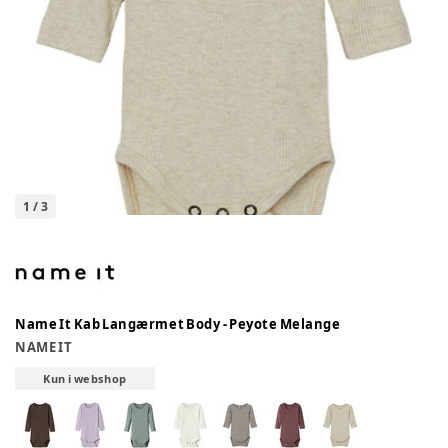
1
/
3
Name It Kab Langærmet Body - Peyote Melange
NAME IT
Kun i webshop