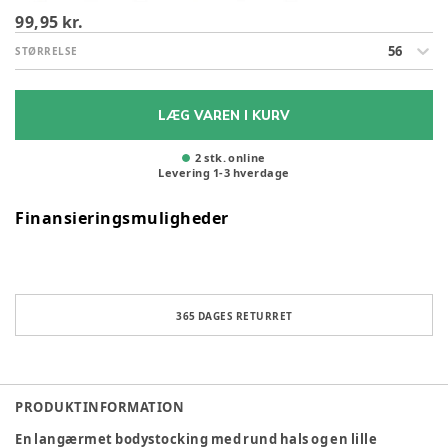
99,95 kr.
56
STØRRELSE
LÆG VAREN I KURV
2 stk. online
Levering
1
-
3
hverdage
Finansieringsmuligheder
365 DAGES RETURRET
PRODUKTINFORMATION
En langærmet bodystocking med rund hals og en lille