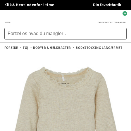
Klik & Hent indenfor 1 time
Din favoritbutik
0
0,00 KR.
MENU
LOG IND
FAVORITTER
FORSIDE
TØJ
BODYER & HELDRAGTER
BODYSTOCKING LANGÆRMET