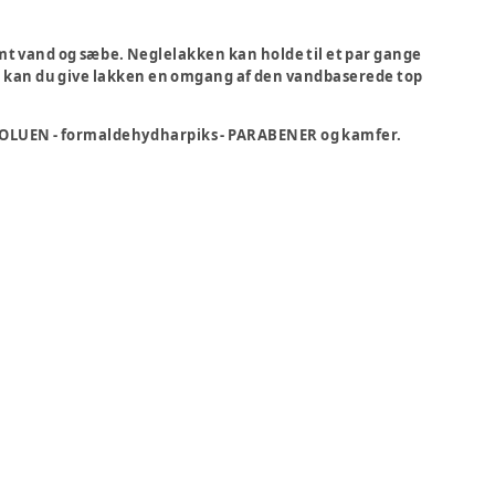
mt vand og sæbe. Neglelakken kan holde til et par gange
, kan du give lakken en omgang af den vandbaserede top
 - TOLUEN - formaldehydharpiks - PARABENER og kamfer.