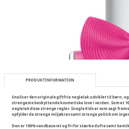
PRODUKTINFORMATION
Snails er den originale giftfrie neglelak udviklet til børn, 
strengeste beskyttende kosmetiske love i verden. Som et 10
neglelak disse strenge regler. Snegle Kids er som sagt fremstil
opfylder de strenge miljøkrav samt strenge politik om inge
Den er 100% vandbaseret og fri for stærke dufte samt kemika