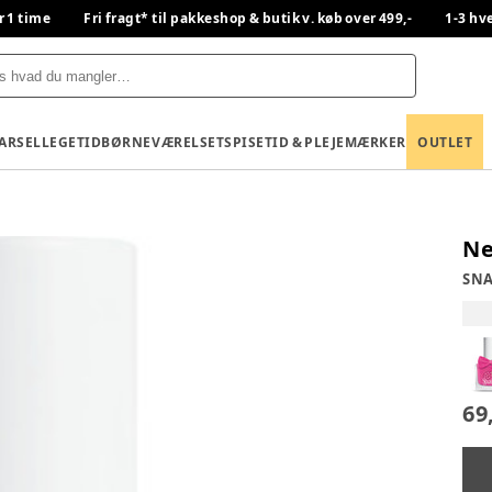
r 1 time
Fri fragt* til pakkeshop & butik v. køb over 499,-
1-3 hv
BARSEL
LEGETID
BØRNEVÆRELSET
SPISETID & PLEJE
MÆRKER
OUTLET
Ne
SNA
69