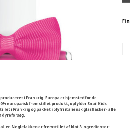
Fi
og produceres i Frankrig. Europa er hjemsted for de
0% europæisk fremstillet produkt, opfylder Snail Kids
let i Frankrig og pakket i blyfri italiensk glasflasker - alle
n dyreforsøg.
lier. Neglelakken er fremstillet af blot 3 ingredienser: