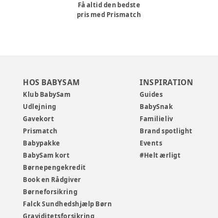
Få altid den bedste
pris med Prismatch
HOS BABYSAM
INSPIRATION
Klub BabySam
Guides
Udlejning
BabySnak
Gavekort
Familieliv
Prismatch
Brand spotlight
Babypakke
Events
BabySam kort
#Helt ærligt
Børnepengekredit
Book en Rådgiver
Børneforsikring
Falck Sundhedshjælp Børn
Graviditetsforsikring