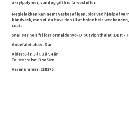
akrylpolymer, vand og giftfrie farvestoffer.
Neglelakken kan nemt vaskes af igen, blot ved hjælp af var
håndvask, men vil du have den til at holde hele weekenden
coat.
Snails er helt fri for Formaldehyd - Dibutylphthalat (DBP)
Anbefalet alder: 3 år
Alder
:
6 år, 5 år, 3 år, 4 år
Tøj størrelse
:
OneSize
Varenummer:
288375