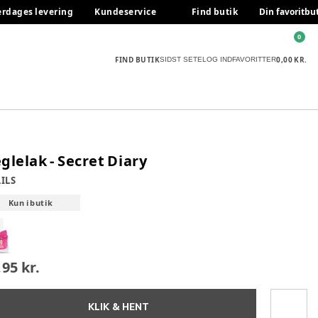
erdages levering
Kundeservice
Find butik
Din favoritbu
0
FIND BUTIK
0,00 KR.
SIDST SETE
LOG IND
FAVORITTER
glelak - Secret Diary
ILS
Kun i butik
,95 kr.
KLIK & HENT