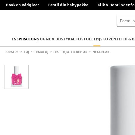
Book en Rådgiver
Bestil din babypakke
Klik & Hent indenfo
INSPIRATION
VOGNE & UDSTYR
AUTOSTOLE
TØJ
SKO
VENTETID & 
FORSIDE
TØJ
TEMATØJ
FESTTØJ & TILBEHØR
NEGLELAK