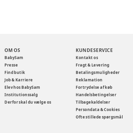
OM OS
KUNDESERVICE
BabySam
Kontakt os
Presse
Fragt & Levering
Find butik
Betalingsmuligheder
Job & Karriere
Reklamation
Elev hos BabySam
Fortrydelse af køb
Institutionssalg
Handelsbetingelser
Derfor skal du vælge os
Tilbagekaldelser
Persondata & Cookies
Ofte stillede spørgsmål