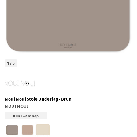
1
/
5
Noui Noui Stole Underlag - Brun
NOUI NOUI
Kun i webshop