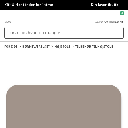
Klik & Hent indenfor 1 time
Din favoritbutik
0
0,00 KR.
MENU
LOG IND
FAVORITTER
FORSIDE
BØRNEVÆRELSET
HØJSTOLE
TILBEHØR TIL HØJSTOLE