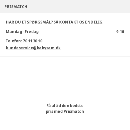
Størrelse 120 x 95 cm.
PRISMATCH
Høj kvalitets blød vinyl.
Multifunktionel: Brug til børnemøbler, kontor eller kreative
HAR DU ET SPØRGSMÅL? SÅ KONTAKT OS ENDELIG.
stunder.
Farven er lidt lysere i virkeligheden.
Mandag - Fredag
9-16
Farve
:
Brun
Telefon: 70 11 30 10
Varenummer:
kundeservice@babysam.dk
367717
Få altid den bedste
pris med Prismatch