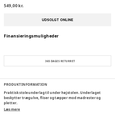
549,00 kr.
UDSOLGT ONLINE
Finansieringsmuligheder
365 DAGES RETURRET
PRODUKTINFORMATION
Praktisk stoleunderlag til under højstolen. Underlaget
beskytter trægulve, fliser og tæpper mod madrester og
pletter.
Læs mere
Specifikationer: