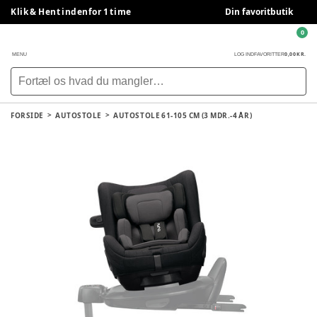
Klik & Hent indenfor 1 time
Din favoritbutik
0
0,00 KR.
MENU
LOG IND
FAVORITTER
FORSIDE
AUTOSTOLE
AUTOSTOLE 61-105 CM (3 MDR.-4 ÅR)