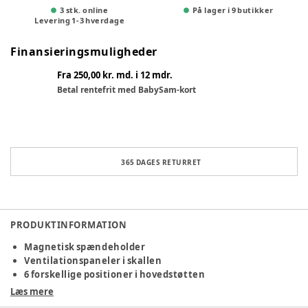
3 stk. online
På lager i 9 butikker
Levering
1
-
3
hverdage
Finansieringsmuligheder
Fra 250,00 kr. md. i 12 mdr.
Betal rentefrit med BabySam-kort
365 DAGES RETURRET
PRODUKTINFORMATION
Magnetisk spændeholder
Ventilationspaneler i skallen
6 forskellige positioner i hovedstøtten
R129 og i-Size certificeret
Læs mere