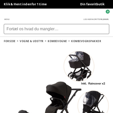
Klik & Hent indenfor 1 time
Din favoritbutik
0
0,00 KR.
MENU
LOG IND
FAVORITTER
FORSIDE
VOGNE & UDSTYR
KOMBIVOGNE
KOMBIVOGNSPAKKER