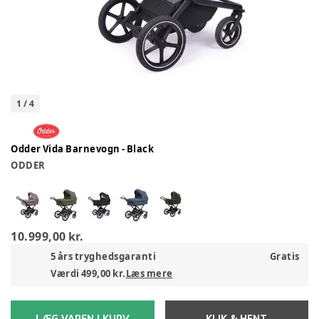
1
/
4
Odder Vida Barnevogn - Black
ODDER
10.999,00 kr.
5 års tryghedsgaranti
Gratis
Værdi 499,00 kr.
Læs mere
LÆG VAREN I KURV
KLIK & HENT