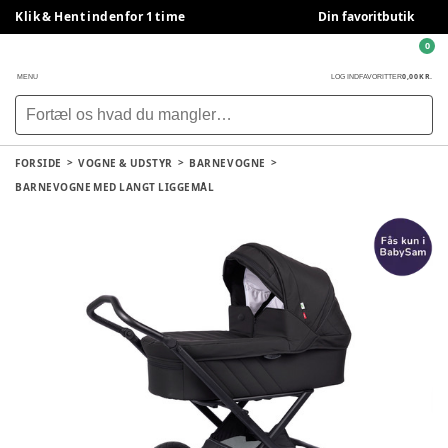
Klik & Hent indenfor 1 time
Din favoritbutik
0
0,00 KR.
MENU
LOG IND
FAVORITTER
FORSIDE
VOGNE & UDSTYR
BARNEVOGNE
BARNEVOGNE MED LANGT LIGGEMÅL