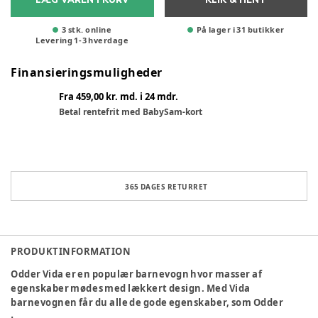
3 stk. online
På lager i 31 butikker
Levering
1
-
3
hverdage
Finansieringsmuligheder
Fra 459,00 kr. md. i 24 mdr.
Betal rentefrit med BabySam-kort
365 DAGES RETURRET
PRODUKTINFORMATION
Odder Vida er en populær barnevogn hvor masser af
egenskaber mødes med lækkert design. Med Vida
barnevognen får du alle de gode egenskaber, som Odder
Barnevognsfabrik er kendt for, samt et let og funktionelt