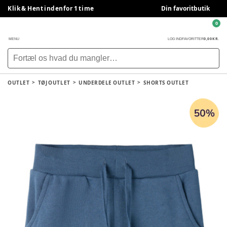
Klik & Hent indenfor 1 time
Din favoritbutik
0
0,00 KR.
MENU
LOG IND
FAVORITTER
OUTLET
TØJ OUTLET
UNDERDELE OUTLET
SHORTS OUTLET