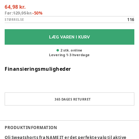
64,98 kr.
Før:
129,95 kr.
-
50
%
116
STØRRELSE
LÆG VAREN I KURV
2 stk. online
Levering
1
-
3
hverdage
Finansieringsmuligheder
365 DAGES RETURRET
PRODUKTINFORMATION
Oli Sweatshorts fra NAME IT er det perfekte valg til aktive