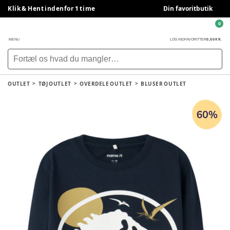
Klik & Hent indenfor 1 time
Din favoritbutik
0
0,00 KR.
MENU
LOG IND
FAVORITTER
OUTLET
TØJ OUTLET
OVERDELE OUTLET
BLUSER OUTLET