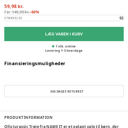
59,98 kr.
Før:
149,95 kr.
-
60
%
92
STØRRELSE
LÆG VAREN I KURV
1 stk. online
Levering
1
-
3
hverdage
Finansieringsmuligheder
365 DAGES RETURRET
PRODUKTINFORMATION
Ollo Jurassic Trøje fra NAME IT er et oplagt valg til børn, der