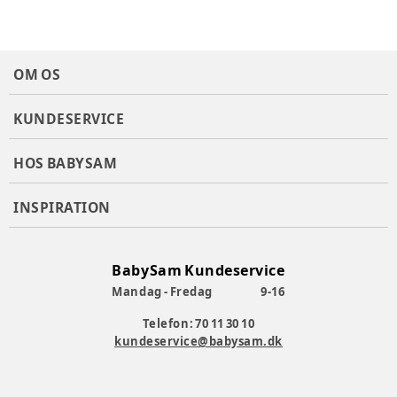
Produktionsland
:
Bangladesh
Tøj størrelse
:
92 cm / 24 mdr.
Vaskeanvisning
:
Maskinvask 40 grader
Varenummer:
382629
OM OS
KUNDESERVICE
HOS BABYSAM
INSPIRATION
BabySam Kundeservice
Mandag - Fredag
9-16
Telefon: 70 11 30 10
kundeservice@babysam.dk