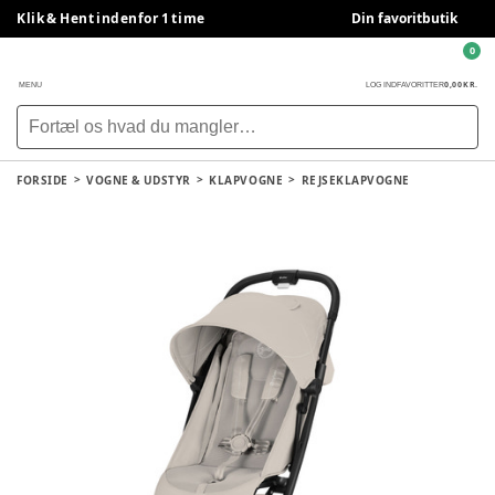
Klik & Hent indenfor 1 time
Din favoritbutik
0
0,00 KR.
MENU
LOG IND
FAVORITTER
FORSIDE
VOGNE & UDSTYR
KLAPVOGNE
REJSEKLAPVOGNE