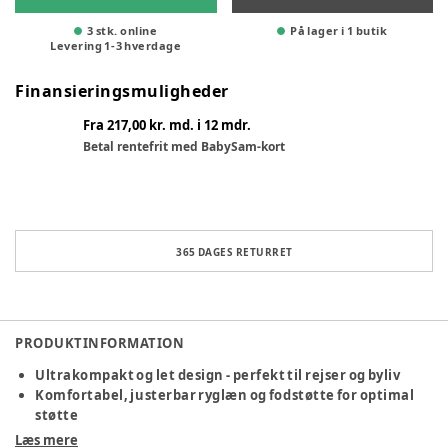
3 stk. online
På lager i 1 butik
Levering
1
-
3
hverdage
Finansieringsmuligheder
Fra 217,00 kr. md. i 12 mdr.
Betal rentefrit med BabySam-kort
365 DAGES RETURRET
PRODUKTINFORMATION
Ultrakompakt og let design - perfekt til rejser og byliv
Komfortabel, justerbar ryglæn og fodstøtte for optimal
støtte
Fra fødsel til ca. 4 år | maks. 22 kg.
Læs mere