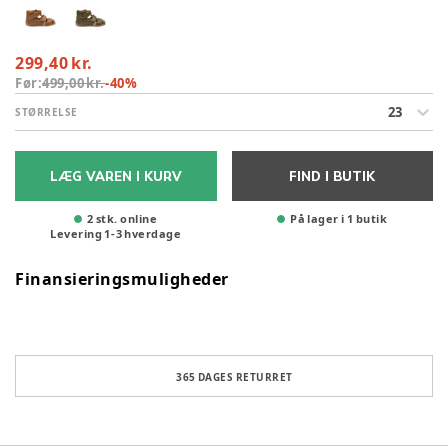
299,40 kr.
Før:
499,00 kr.
-
40
%
23
STØRRELSE
LÆG VAREN I KURV
FIND I BUTIK
2 stk. online
På lager i 1 butik
Levering
1
-
3
hverdage
Finansieringsmuligheder
365 DAGES RETURRET