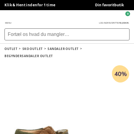
Klik & Hent indenfor 1 time
Din favoritbutik
0
0,00 KR.
MENU
LOG IND
FAVORITTER
OUTLET
SKO OUTLET
SANDALER OUTLET
BEGYNDERSANDALER OUTLET