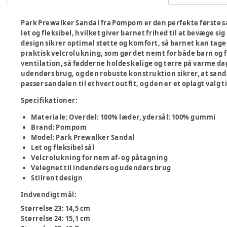
Park Prewalker Sandal fra Pompom er den perfekte første sa
let og fleksibel, hvilket giver barnet frihed til at bevæge s
design sikrer optimal støtte og komfort, så barnet kan tag
praktisk velcrolukning, som gør det nemt for både barn og f
ventilation, så fødderne holdes kølige og tørre på varme da
udendørs brug, og den robuste konstruktion sikrer, at sandal
passer sandalen til ethvert outfit, og den er et oplagt valg ti
Specifikationer:
Materiale: Overdel: 100% læder, ydersål: 100% gummi
Brand: Pompom
Model: Park Prewalker Sandal
Let og fleksibel sål
Velcrolukning for nem af- og påtagning
Velegnet til indendørs og udendørs brug
Stilrent design
Indvendigt mål
:
Størrelse 23: 14,5 cm
Størrelse 24: 15,1 cm