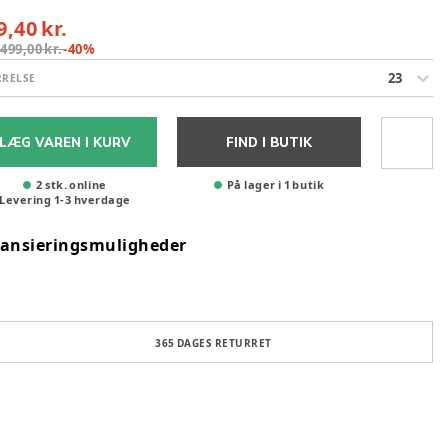
9,40 kr.
:
499,00 kr.
-
40
%
23
RRELSE
LÆG VAREN I KURV
FIND I BUTIK
2 stk. online
På lager i 1 butik
Levering
1
-
3
hverdage
nansieringsmuligheder
365 DAGES RETURRET