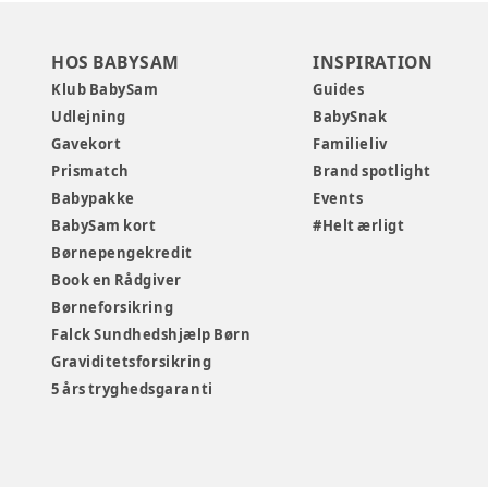
HOS BABYSAM
INSPIRATION
Klub BabySam
Guides
Udlejning
BabySnak
Gavekort
Familieliv
Prismatch
Brand spotlight
Babypakke
Events
BabySam kort
#Helt ærligt
Børnepengekredit
Book en Rådgiver
Børneforsikring
Falck Sundhedshjælp Børn
Graviditetsforsikring
5 års tryghedsgaranti