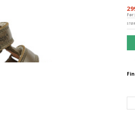
29
Før
STØ
Fi