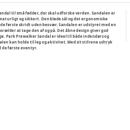
ndal til små fødder, der skal udforske verden. Sandalen er
ig naturligt og sikkert. Den bløde sål og det ergonomiske
e de første skridt uden besvær. Sandalen er udstyret med en
orælder at tage den af og på. Det åbne design giver god
ge. Park Prewalker Sandal er ideel til både indendørs og
en kan holde til leg og aktivitet. Med sit stilrene udtryk
l de første eventyr.