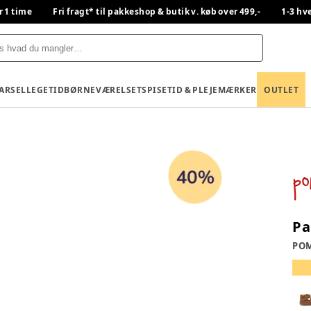
r 1 time
Fri fragt* til pakkeshop & butik v. køb over 499,-
1-3 hv
BARSEL
LEGETID
BØRNEVÆRELSET
SPISETID & PLEJE
MÆRKER
OUTLET
Pa
PO