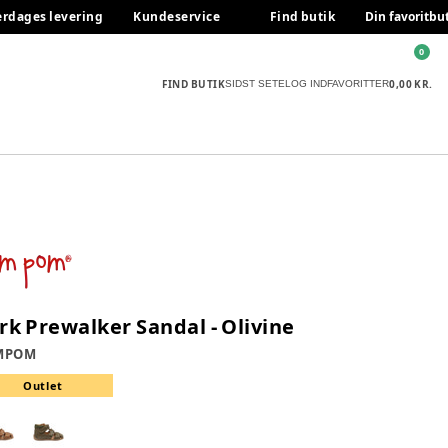
erdages levering
Kundeservice
Find butik
Din favoritbu
0
FIND BUTIK
0,00 KR.
SIDST SETE
LOG IND
FAVORITTER
rk Prewalker Sandal - Olivine
MPOM
Outlet