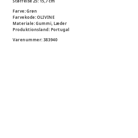
Størrelse 25: 15,7 cm
Farve
:
Grøn
Farvekode
:
OLIVINE
Materiale
:
Gummi, Læder
Produktionsland
:
Portugal
Varenummer:
383940