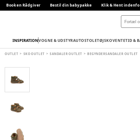
Book en Rådgiver
Bestil din babypakke
Klik & Hent indenfo
INSPIRATION
VOGNE & UDSTYR
AUTOSTOLE
TØJ
SKO
VENTETID & 
OUTLET
SKO OUTLET
SANDALER OUTLET
BEGYNDERSANDALER OUTLET