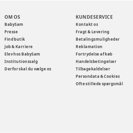
OM OS
KUNDESERVICE
BabySam
Kontakt os
Presse
Fragt & Levering
Find butik
Betalingsmuligheder
Job & Karriere
Reklamation
Elev hos BabySam
Fortrydelse af køb
Institutionssalg
Handelsbetingelser
Derfor skal du vælge os
Tilbagekaldelser
Persondata & Cookies
Ofte stillede spørgsmål