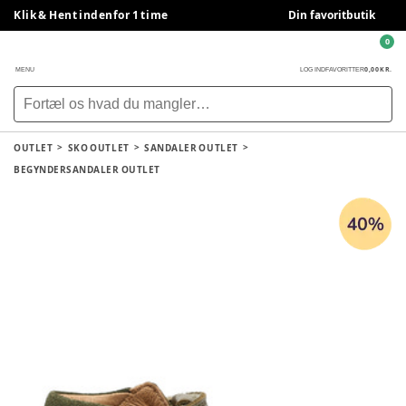
Klik & Hent indenfor 1 time
Din favoritbutik
0
0,00 KR.
MENU
LOG IND
FAVORITTER
OUTLET
SKO OUTLET
SANDALER OUTLET
BEGYNDERSANDALER OUTLET