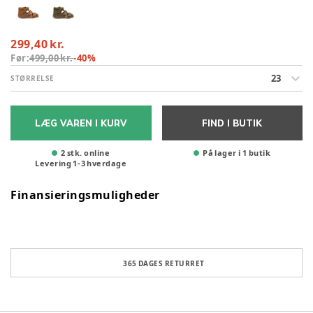
299,40 kr.
Før:
499,00 kr.
-
40
%
23
STØRRELSE
LÆG VAREN I KURV
FIND I BUTIK
2 stk. online
På lager i 1 butik
Levering
1
-
3
hverdage
Finansieringsmuligheder
365 DAGES RETURRET