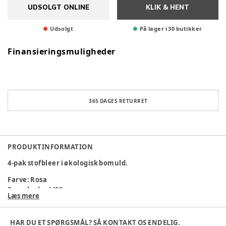
UDSOLGT ONLINE
KLIK & HENT
Udsolgt
På lager i 30 butikker
Finansieringsmuligheder
365 DAGES RETURRET
PRODUKTINFORMATION
4-pak stofbleer i økologisk bomuld.
Farve
:
Rosa
Farvekode
:
4435
Læs mere
Materialesammensætning
:
100% Bomuld
Varenummer:
373009
HAR DU ET SPØRGSMÅL? SÅ KONTAKT OS ENDELIG.