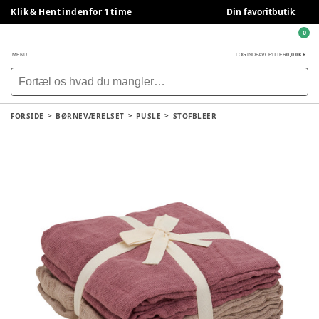
Klik & Hent indenfor 1 time
Din favoritbutik
0
0,00 KR.
MENU
LOG IND
FAVORITTER
FORSIDE
BØRNEVÆRELSET
PUSLE
STOFBLEER