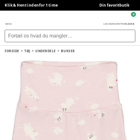
Klik & Hent indenfor 1 time
Din favoritbutik
0
0,00 KR.
MENU
LOG IND
FAVORITTER
FORSIDE
TØJ
UNDERDELE
BUKSER