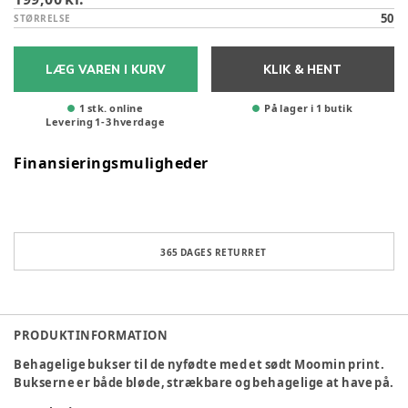
50
STØRRELSE
LÆG VAREN I KURV
KLIK & HENT
1 stk. online
På lager i 1 butik
Levering
1
-
3
hverdage
Finansieringsmuligheder
365 DAGES RETURRET
PRODUKTINFORMATION
Behagelige bukser til de nyfødte med et sødt Moomin print.
Bukserne er både bløde, strækbare og behagelige at have på.