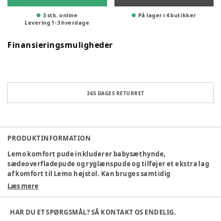
3 stk. online
På lager i 4 butikker
Levering
1
-
3
hverdage
Finansieringsmuligheder
365 DAGES RETURRET
PRODUKTINFORMATION
Lemo komfort pude inkluderer babysæthynde,
sædeoverfladepude og ryglænspude og tilføjer et ekstra lag
af komfort til Lemo højstol. Kan bruges samtidig
med babysættet, og uden.
Læs mere
Farve
:
Blå
Producent
:
Cybex GmBH, Riedingerstra�e 18, 95448
HAR DU ET SPØRGSMÅL? SÅ KONTAKT OS ENDELIG.
Bayreuth