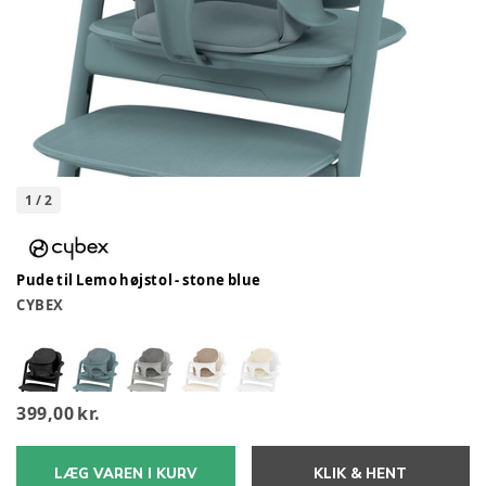
1
/
2
Pude til Lemo højstol - stone blue
CYBEX
399,00 kr.
LÆG VAREN I KURV
KLIK & HENT