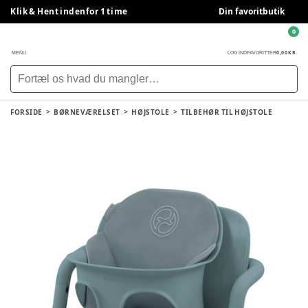
Klik & Hent indenfor 1 time
Din favoritbutik
0
0,00 KR.
MENU
LOG IND
FAVORITTER
FORSIDE
BØRNEVÆRELSET
HØJSTOLE
TILBEHØR TIL HØJSTOLE