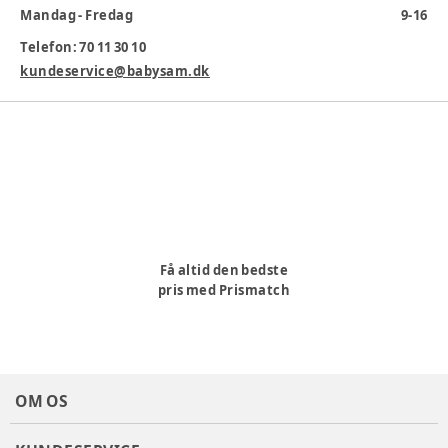
Mandag - Fredag
9-16
Produktionsland
:
Kina
Telefon: 70 11 30 10
Varenummer:
365566
kundeservice@babysam.dk
Få altid den bedste
pris med Prismatch
OM OS