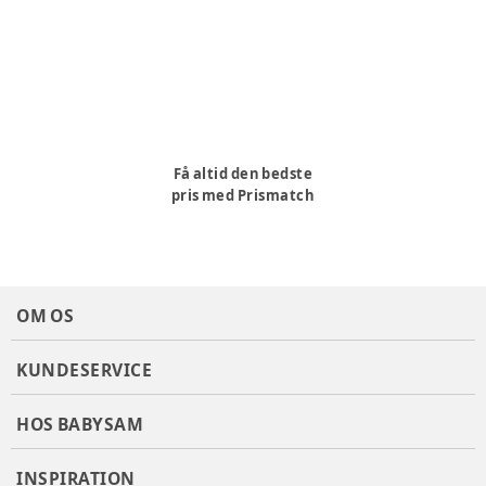
Ingen tilsætningsstoffer eller konserveringsmidler - derfor
sikkert for mødre og børn. Ikke nødvendigt at vaske af inden
amning. Purelan anvender kun lanolin, der ikke er testet på
dyr, og som kommer fra gårde, der ikke praktiserer mulesing
Køn
:
Kvinde
Varenummer:
338032
Få altid den bedste
pris med Prismatch
OM OS
KUNDESERVICE
HOS BABYSAM
INSPIRATION