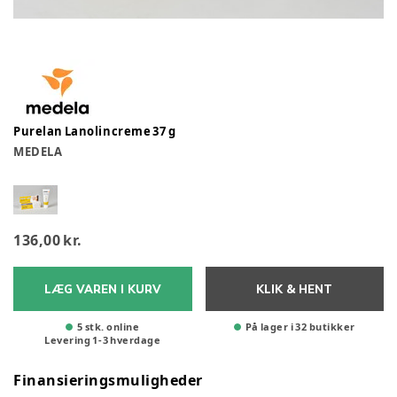
Purelan Lanolincreme 37 g
MEDELA
136,00 kr.
LÆG VAREN I KURV
KLIK & HENT
5 stk. online
På lager i 32 butikker
Levering
1
-
3
hverdage
Finansieringsmuligheder