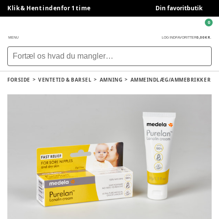
Klik & Hent indenfor 1 time
Din favoritbutik
0
0,00 KR.
MENU
LOG IND
FAVORITTER
FORSIDE
VENTETID & BARSEL
AMNING
AMMEINDLÆG/AMMEBRIKKER