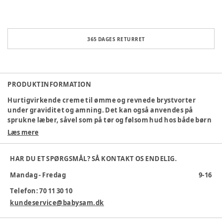
365 DAGES RETURRET
PRODUKTINFORMATION
Hurtigvirkende creme til ømme og revnede brystvorter
under graviditet og amning. Det kan også anvendes på
sprukne læber, såvel som på tør og følsom hud hos både børn
og voksne.
Læs mere
Hypoallergen lanolin creme, der hjælper med at genoprette
hudens balance ved, at styrke hudens naturlige beskyttelse.
HAR DU ET SPØRGSMÅL? SÅ KONTAKT OS ENDELIG.
Dermatologisk testet.
Mandag - Fredag
9-16
Lavet af et enkelt ingrediens:
Telefon: 70 11 30 10
100% naturlig ultrarent lanolin af medicinsk kvalitet, der
kundeservice@babysam.dk
hjælper med at gendanne hudens naturlige fugtbalance.