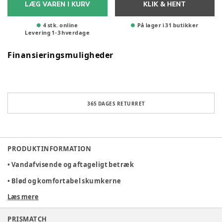
LÆG VAREN I KURV
KLIK & HENT
4 stk. online
På lager i 31 butikker
Levering
1
-
3
hverdage
Finansieringsmuligheder
365 DAGES RETURRET
PRODUKTINFORMATION
• Vandafvisende og aftageligt betræk
• Blød og komfortabel skumkerne
Læs mere
• Smukt og tidløst design med fine sløjfer
Puslepuden fra Cam Cam Copenhagen kombinerer
PRISMATCH