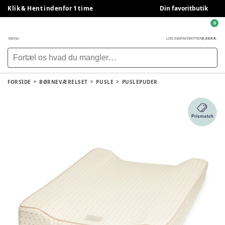
Klik & Hent indenfor 1 time
Din favoritbutik
0
0,00 KR.
MENU
LOG IND
FAVORITTER
FORSIDE
BØRNEVÆRELSET
PUSLE
PUSLEPUDER