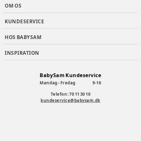
Farve
:
Mønster
OM OS
Materiale
:
Økologisk bomuld
Producent
:
Cam Cam Copenhagen - Nordre Fasanvej 113,
KUNDESERVICE
2000 Frederiksberg - wholesale@camcamcopenhagen.com
Produktionsland
:
Indien
HOS BABYSAM
Varenummer:
384865
INSPIRATION
BabySam Kundeservice
Mandag - Fredag
9-16
Telefon: 70 11 30 10
kundeservice@babysam.dk